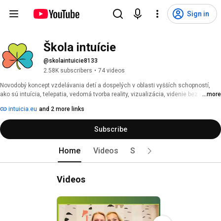
Sign in
Škola intuície
@skolaintuicie8133
2.58K subscribers
•
74 videos
Novodobý koncept vzdelávania detí a dospelých v oblasti vyšších schopností, 
ako sú intuícia, telepatia, vedomá tvorba reality, vizualizácia, videnie bez očí a 
...more
ďalšie. 
intuicia.eu
and 2 more links
Subscribe
Home
Videos
Shorts
Videos