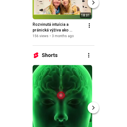
18:01
Rozvinutá intuícia a 
Žiť bez jedla zni
pránická výživa ako 
Vidieť bez očí ešte
prirodzený dôsledok 
ak sú obe schopno
156 views
•
3 months ago
507 views
•
4 month
prebudenia ☀️
nás prirodzené?☀
Shorts