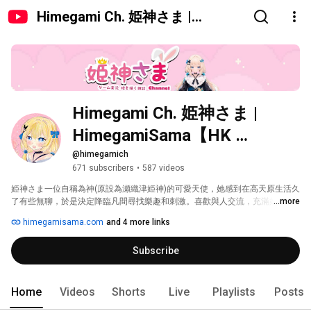
Himegami Ch. 姫神さま |
HimegamiSama【HK Vtuber】
Himegami Ch. 姫神さま | 
HimegamiSama【HK 
Vtuber】
@himegamich
671 subscribers
•
587 videos
姫神さま一位自稱為神(原設為瀬織津姫神)的可愛天使，她感到在高天原生活久
了有些無聊，於是決定降臨凡間尋找樂趣和刺激。喜歡與人交流，充滿好奇
...more
心，並且總是以正面和友善的態度對待周圍的人和事物。擁有治癒的能力，能
himegamisama.com
and 4 more links
夠用溫暖和純潔的能量為受傷的人提供康復。她還可以與動物溝通，理解它們
的語言並與它們建立聯繫。 
Subscribe
Home
Videos
Shorts
Live
Playlists
Posts