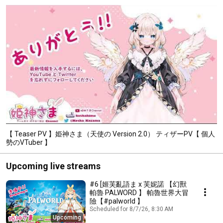
【 Teaser PV 】姫神さま（天使の Version 2.0） ティザーPV【 個人
勢のVTuber 】
Upcoming live streams
#6 [姬芙亂語ま x 芙妮諾 【幻獸
帕魯 PALWORD 】 帕魯世界大冒
險【#palworld 】
Scheduled for 8/7/26, 8:30 AM
Upcoming