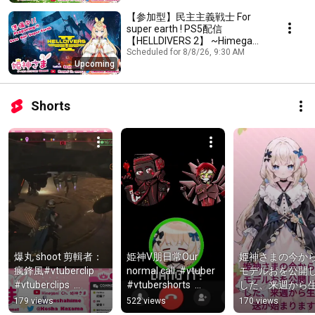
【参加型】民主主義戦士 For
super earth ! PS5配信
【HELLDIVERS 2】 ~Himegami
Ch. 姫神さま [HK Vtuber]
Scheduled for 8/8/26, 9:30 AM
Upcoming
Shorts
爆丸 shoot 剪輯者：
姫神V朋日常Our 
姫神さまの今か
瘋鋒風#vtuberclip 
normal call  ‎⁨⁩#vtuber   
モデルおを公開
#vtuberclips  
#vtubershorts  
した、来週から
#vtuber #HKvtuber 
@true-meaning-
送が始まります
179 views
522 views
170 views
#vtuber #helldivers2  
unknown⁩  
港Vtuber #vtuber 