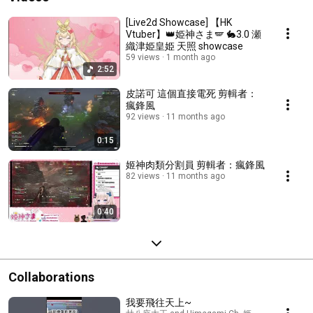
[Live2d Showcase] 【HK
Vtuber】👑姫神さま🪽 🐇3.0 瀬
織津姫皇姫 天照 showcase
59 views
1 month ago
2:52
皮諾可 這個直接電死 剪輯者：
瘋鋒風
92 views
11 months ago
0:15
姬神肉類分割員 剪輯者：瘋鋒風
82 views
11 months ago
0:40
Collaborations
我要飛往天上~