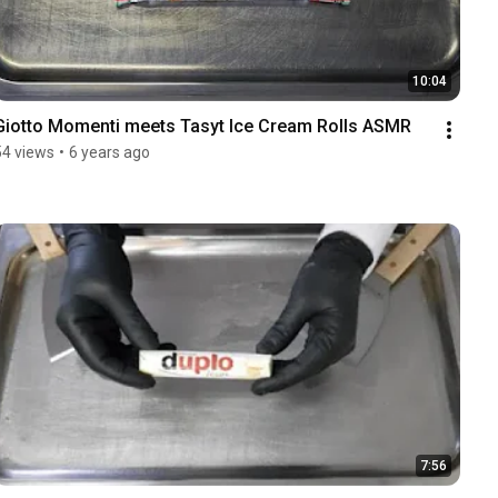
10:04
Giotto Momenti meets Tasyt Ice Cream Rolls ASMR
54 views
•
6 years ago
7:56