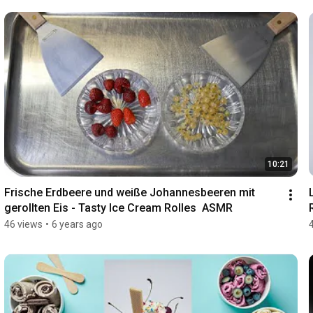
10:21
Frische Erdbeere und weiße Johannesbeeren mit 
gerollten Eis - Tasty Ice Cream Rolles  ASMR
46 views
•
6 years ago