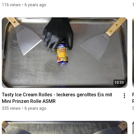
116 views
•
6 years ago
10:33
Tasty Ice Cream Rolles - leckeres gerolltes Eis mit 
Mini Prinzen Rolle ASMR
335 views
•
6 years ago