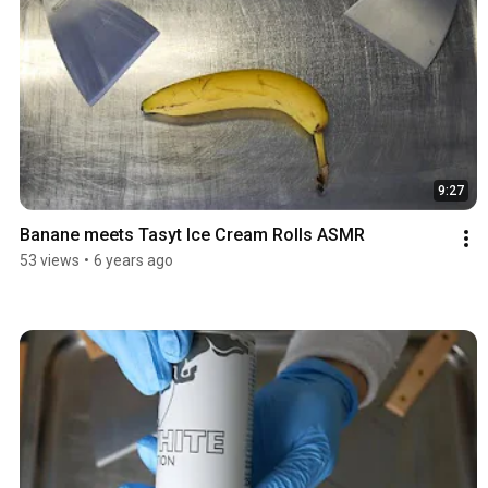
9:27
Banane meets Tasyt Ice Cream Rolls ASMR
53 views
•
6 years ago