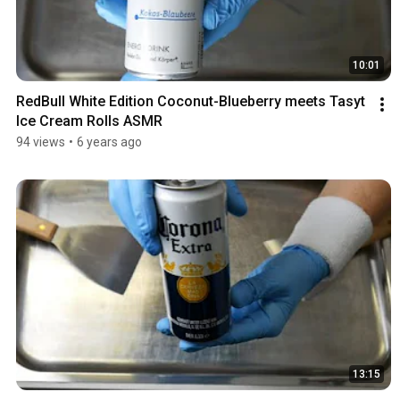
10:01
RedBull White Edition Coconut-Blueberry meets Tasyt 
Ice Cream Rolls ASMR
94 views
•
6 years ago
13:15