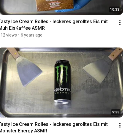
10:33
Tasty Ice Cream Rolles - leckeres gerolltes Eis mit 
Muh EisKaffee ASMR
112 views
•
6 years ago
9:33
Tasty Ice Cream Rolles - leckeres gerolltes Eis mit 
Monster Energy ASMR