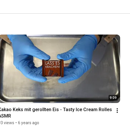
9:09
Kakao Keks mit gerollten Eis - Tasty Ice Cream Rolles  
ASMR
93 views
•
6 years ago