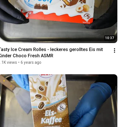
10:37
Tasty Ice Cream Rolles - leckeres gerolltes Eis mit 
Kinder Choco Fresh ASMR
1.1K views
•
6 years ago