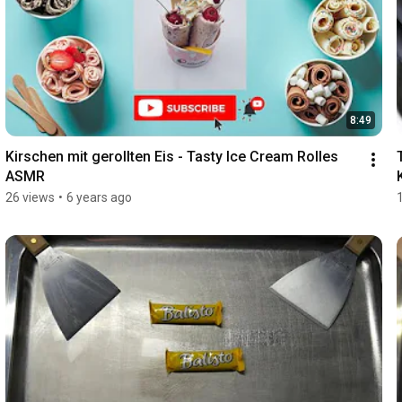
8:49
Kirschen mit gerollten Eis - Tasty Ice Cream Rolles  
ASMR
26 views
•
6 years ago