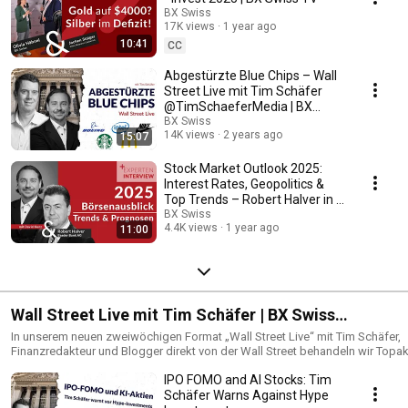
BX Swiss
17K views
1 year ago
10:41
CC
Abgestürzte Blue Chips – Wall
Street Live mit Tim Schäfer
@TimSchaeferMedia | BX
Swiss TV
BX Swiss
14K views
2 years ago
15:07
Stock Market Outlook 2025:
Interest Rates, Geopolitics &
Top Trends – Robert Halver in a
Major An...
BX Swiss
4.4K views
1 year ago
11:00
Wall Street Live mit Tim Schäfer | BX Swiss
@TimSchaeferMedia
In unserem neuen zweiwöchigen Format „Wall Street Live“ mit Tim Schäfer,
Finanzredakteur und Blogger direkt von der Wall Street behandeln wir Topak
Themen des Marktgeschehens. ► Folgt uns auch bei Instagram: / bxswiss ►
IPO FOMO and AI Stocks: Tim
Aktuelle Kurse auf unserer Homepage: https://www.bxswiss.com/
________________________________________________________________________
Schäfer Warns Against Hype