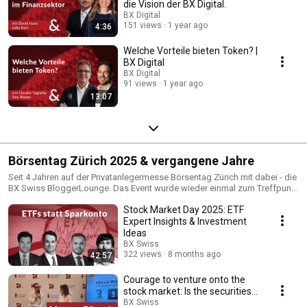
die Vision der BX Digital.
BX Digital
151 views
1 year ago
4:36
Welche Vorteile bieten Token? |
BX Digital
BX Digital
91 views
1 year ago
13:07
Börsentag Zürich 2025 & vergangene Jahre
Seit 4 Jahren auf der Privatanlegermesse Börsentag Zürich mit dabei - die
BX Swiss BloggerLounge. Das Event wurde wieder einmal zum Treffpunkt
für alle Börsen- und Anlagebegeisterten. Neben inspirierendem
Stock Market Day 2025: ETF
Networking bot der Tag spannende Paneldiskussionen und interessante
Einblicke. Hier gibt es die Podiumsdiskussion, Panels & Vorträge zum
Expert Insights & Investment
Nachschauen.
Ideas
BX Swiss
322 views
8 months ago
42:57
Courage to venture onto the
stock market: Is the securities-
based Pillar 3a really worth it?
BX Swiss