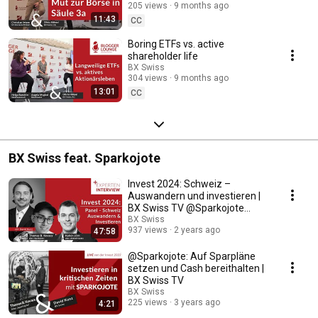
205 views
9 months ago
11:43
CC
Boring ETFs vs. active
shareholder life
BX Swiss
304 views
9 months ago
13:01
CC
BX Swiss feat. Sparkojote
Invest 2024: Schweiz –
Auswandern und investieren |
BX Swiss TV @Sparkojote
@aktienfreunde4304
BX Swiss
937 views
2 years ago
47:58
@Sparkojote: Auf Sparpläne
setzen und Cash bereithalten |
BX Swiss TV
BX Swiss
225 views
3 years ago
4:21