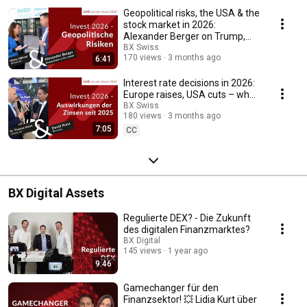
Geopolitical risks, the USA & the
stock market in 2026:
Alexander Berger on Trump,
the Fed, Iran ...
BX Swiss
170 views
3 months ago
6:41
Interest rate decisions in 2026:
Europe raises, USA cuts – what
does that mean for investors?
BX Swiss
180 views
3 months ago
7:05
CC
BX Digital Assets
Regulierte DEX? - Die Zukunft
des digitalen Finanzmarktes?
BX Digital
145 views
1 year ago
9:46
Gamechanger für den
Finanzsektor! 💥 Lidia Kurt über