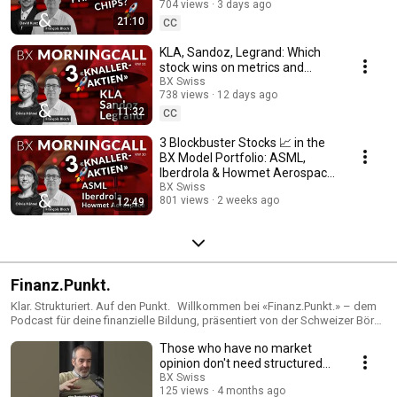
Instagram: / bxswiss ► Aktuelle Kurse auf unserer Homepage:
704 views
3 days ago
https://www.bxswiss.com/
21:10
CC
________________________________________________________________________
► Rechtliche Hinweise und Angaben zu möglichen Interessenkonflikten:
KLA, Sandoz, Legrand: Which
https://www.bxswiss.com/disclaimer
stock wins on metrics and
valuation?
BX Swiss
738 views
12 days ago
11:32
CC
3 Blockbuster Stocks 📈 in the
BX Model Portfolio: ASML,
Iberdrola & Howmet Aerospace
with Françoi...
BX Swiss
801 views
2 weeks ago
12:49
Finanz.Punkt.
Klar. Strukturiert. Auf den Punkt. Willkommen bei «Finanz.Punkt.» – dem
Podcast für deine finanzielle Bildung, präsentiert von der Schweizer Börse
BX Swiss und dem Finanzportal finanzen.ch. Unser Ziel: Wir wollen einen
Those who have no market
Beitrag zur Verbesserung der finanziellen Allgemeinbildung leisten. Dafür
sprechen wir mit Expertinnen und Experten aus der Finanzbranche und
opinion don't need structured
beleuchten Themen, die dich als Anlegerin oder Anleger wirklich
products.
BX Swiss
weiterbringen. In verschiedenen Serien widmen wir uns jeweils einem
125 views
4 months ago