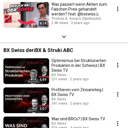
Was passiert wenn Aktien zum
Falschen Preis gehandelt
werden? feat. @bxswiss⚠️ ​
Thomas B. Kovacs (Sparkojote)
2.4K views
3 years ago
9:14
BX Swiss deriBX & Struki ABC
Optimismus bei Strukturierten
Produkten in der Schweiz | BX
Swiss TV
BX Swiss
231 views
2 years ago
4:49
Profitieren vom Zinsanstieg |
BX Swiss TV
BX Swiss
341 views
2 years ago
5:07
Was sind BRCs? | BX Swiss TV
BX Swiss
876 views
3 years ago