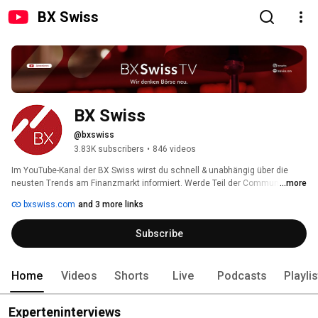
BX Swiss
BX Swiss
@bxswiss
3.83K subscribers
•
846 videos
Im YouTube-Kanal der BX Swiss wirst du schnell & unabhängig über die 
neusten Trends am Finanzmarkt informiert. Werde Teil der Community und 
...more
bleibe auf dem Laufenden!  Stelle uns deine Fragen rund um den börslichen 
bxswiss.com
and 3 more links
Handel von Wertpapieren – wir kümmern uns darum. 
Subscribe
Home
Videos
Shorts
Live
Podcasts
Playli
Experteninterviews