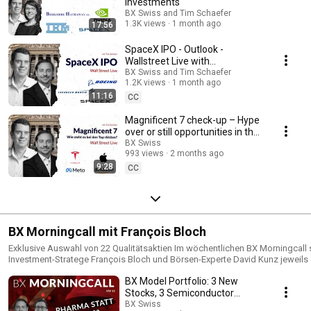
► Rechtliche Hinweise und Angaben zu möglichen Interessenkonflikten:
Investments
https://www.bxswiss.com/disclaimer
BX Swiss and Tim Schaefer
1.3K views
1 month ago
17:56
SpaceX IPO - Outlook -
Wallstreet Live with
@TimSchaeferMedia
BX Swiss and Tim Schaefer
1.2K views
1 month ago
11:16
CC
Magnificent 7 check-up – Hype
over or still opportunities in the
market? with
BX Swiss
993 views
2 months ago
@TimSchaeferMedia
9:28
CC
BX Morningcall mit François Bloch
Exklusive Auswahl von 22 Qualitätsaktien Im wöchentlichen BX Morningcall s
Investment-Stratege François Bloch und Börsen-Experte David Kunz jeweils 
ausgewählte Aktien vor, diskutieren über News aus der Finanzwelt und neh
BX Model Portfolio: 3 New
einmal pro Monat ein Rebalancing vor. Das das BX Musterportfolio besteht aus
insgesamt 22 gleichgewichteten Aktientiteln. Weitere Informationen zum BX
Stocks, 3 Semiconductor
Musterportfolio 👉🏽 https://bxplus.ch/bx-musterportfolio/ ► Folgt uns auch bei
Stocks Out
BX Swiss