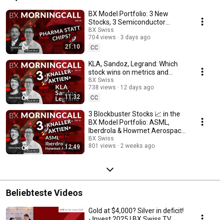
BX Model Portfolio: 3 New
Stocks, 3 Semiconductor
Stocks Out
BX Swiss
704 views
3 days ago
21:10
CC
KLA, Sandoz, Legrand: Which
stock wins on metrics and
valuation?
BX Swiss
738 views
12 days ago
11:32
CC
3 Blockbuster Stocks 📈 in the
BX Model Portfolio: ASML,
Iberdrola & Howmet Aerospace
with Françoi...
BX Swiss
801 views
2 weeks ago
12:49
Beliebteste Videos
Gold at $4,000? Silver in deficit!
- Invest 2025 | BX Swiss TV