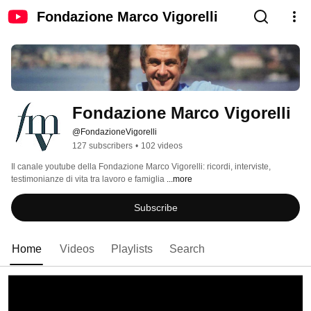
Fondazione Marco Vigorelli
Fondazione Marco Vigorelli
@FondazioneVigorelli
127 subscribers
•
102 videos
Il canale youtube della Fondazione Marco Vigorelli: ricordi, interviste, 
testimonianze di vita tra lavoro e famiglia 
...more
Subscribe
Home
Videos
Playlists
Search