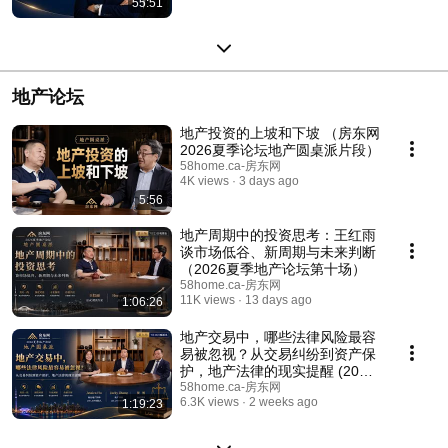
55:51
地产论坛
地产投资的上坡和下坡 （房东网
2026夏季论坛地产圆桌派片段）
58home.ca-房东网
4K views
3 days ago
5:56
地产周期中的投资思考：王红雨
谈市场低谷、新周期与未来判断
（2026夏季地产论坛第十场）
58home.ca-房东网
11K views
13 days ago
1:06:26
地产交易中，哪些法律风险最容
易被忽视？从交易纠纷到资产保
护，地产法律的现实提醒 (2026
春季地产论坛第九场）
58home.ca-房东网
6.3K views
2 weeks ago
1:19:23