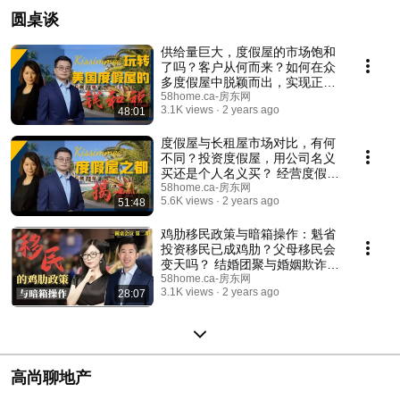
圆桌谈
供给量巨大，度假屋的市场饱和
了吗？客户从何而来？如何在众
多度假屋中脱颖而出，实现正现
金流？ 度假屋有哪些费用可以在
58home.ca-房东网
3.1K views
2 years ago
48:01
报税中用于开支抵扣？（圆桌谈
之 “玩转美国度假屋的钱和税“）
度假屋与长租屋市场对比，有何
不同？投资度假屋，用公司名义
买还是个人名义买？ 经营度假区
有哪些坑？度假屋还可能有现金
58home.ca-房东网
5.6K views
2 years ago
51:48
流吗？（圆桌谈之 “度假屋之都
揭秘” ）
鸡肋移民政策与暗箱操作：魁省
投资移民已成鸡肋？父母移民会
变天吗？ 结婚团聚与婚姻欺诈
（圆桌谈：加国移民与留学 下
58home.ca-房东网
3.1K views
2 years ago
28:07
篇）
高尚聊地产