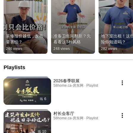
装修报价越低，反而
准备卫生间翻新？先
地下室出租！这
要害怕？
看看这3种风格
险你知道吗？
246 views
248 views
282 views
Playlists
2026春季联展
58home.ca-房东网 · Playlist
6
村长会客厅
58home.ca-房东网 · Playlist
10