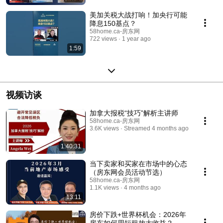
美加关税大战打响！加央行可能
降息150基点？
58home.ca-房东网
722 views
1 year ago
1:59
视频访谈
加拿大报税“技巧”解析主讲师
58home.ca-房东网
3.6K views
Streamed 4 months ago
1:40:31
当下卖家和买家在市场中的心态
（房东网会员活动节选）
58home.ca-房东网
1.1K views
4 months ago
13:11
房价下跌+世界杯机会：2026年
房东如何用短租放大收益？