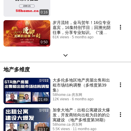
0:16
岁月流转，金马贺年！16位专业
嘉宾，16集特别节目；回溯光阴
往事，分享专业知识。《“漫聊
一刻“2026新春特辑——光阴的
61K views
5 months ago
0:50
故事》大年三十到正月十五，房
东网YouTube频道，每晚8点，
一起过年！
地产多维度
大多伦多地区地产房屋出售和出
租市场结构调整（多维度第39
集）
58home.ca-房东网
12K views
6 months ago
21:49
加拿大地产：出租公寓建设大爆
发，开发商转向出租为目的的公
寓建设 （地产多维度第38期）
58home.ca-房东网
5.5K views
11 months ago
23:17