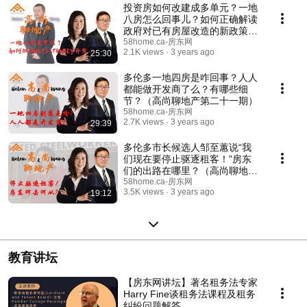
投资房如何改建成多单元？一地
八房怎么回事儿？如何正确解读
政府对已有房屋改造的新政策？
地产投资人如何考量Multi-
58home.ca-房东网
2.1K views
3 years ago
25:30
Family投资？（高尚聊地产第二
十三期）
多伦多一地四房是咋回事？人人
都能做开发商了么？有哪些细
节？（高尚聊地产第二十一期）
58home.ca-房东网
2.7K views
3 years ago
29:39
多伦多市长候选人邹至蕙说“我
们现在要停止驱逐租客！”房东
们的出路在哪里？（高尚聊地产
第二十期）
58home.ca-房东网
3.5K views
3 years ago
19:12
教育讲坛
【房东网讲坛】著名租务法专家
Harry Fine谈租务法课程及租务
纠纷问题解答