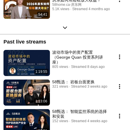
58home.ca-房东网
5.1K views
Streamed 4 months ago
54:41
Past live streams
波动市场中的资产配置
（George Quan 投资系列讲
座）
805 views
Streamed 8 days ago
1:19:55
58甄选： 岩板台面更换
321 views
Streamed 3 weeks ago
1:13:06
58甄选： 智能监控系统的选择
和安装
152 views
Streamed 4 weeks ago