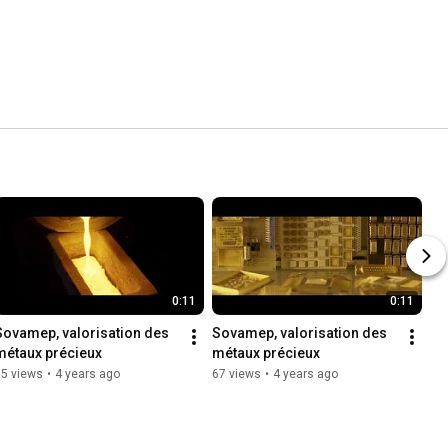
0:11
0:11
Sovamep, valorisation des 
Sovamep, valorisation des 
métaux précieux
métaux précieux
85 views
•
4 years ago
67 views
•
4 years ago