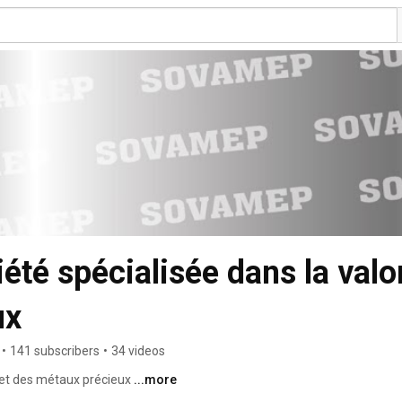
té spécialisée dans la valor
ux
•
141 subscribers
•
34 videos
et des métaux précieux 
...more