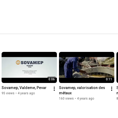
0:06
0:11
Sovamep, Valdeme, Pevar
Sovamep, valorisation des 
métaux
95 views
•
4 years ago
160 views
•
4 years ago