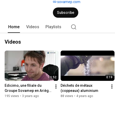
sovamep.com
Subscribe
Home
Videos
Playlists
Videos
1:52
0:19
Edicimo, une filiale du 
Déchets de métaux 
Groupe Sovamep en Ariège, 
(coppeaux) aluminium
à Varilhes
195 views
•
3 years ago
88 views
•
4 years ago