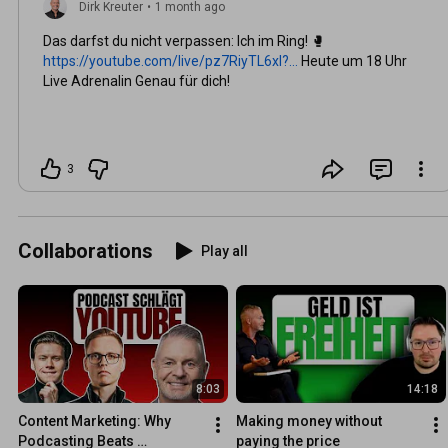
Dirk Kreuter
•
1 month ago
Das darfst du nicht verpassen: Ich im Ring! 🥊
https://youtube.com/live/pz7RiyTL6xI?...
Heute um 18 Uhr
Live Adrenalin Genau für dich!
3
Collaborations
Play all
8:03
14:18
Content Marketing: Why 
Making money without 
Podcasting Beats 
paying the price