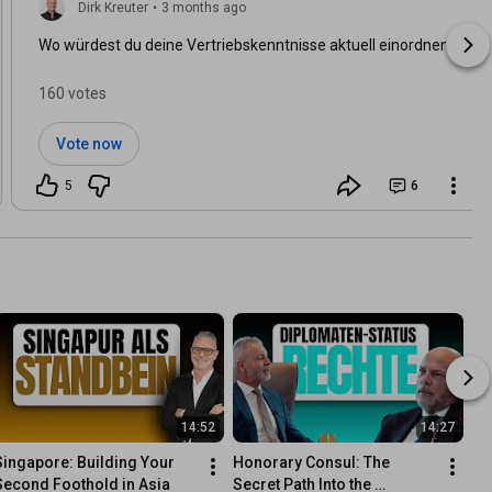
Dirk Kreuter
•
3 months ago
Wo würdest du deine Vertriebskenntnisse aktuell einordnen?
160 votes
Vote now
5
6
14:52
14:27
Singapore: Building Your 
Honorary Consul: The 
Second Foothold in Asia
Secret Path Into the 