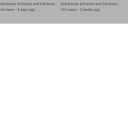
Diplomat Network
irk Kreuter & Friends and Dirk Kreuter
Dirk Kreuter & Friends and Dirk Kreuter
244 views
•
8 days ago
160 views
•
2 weeks ago