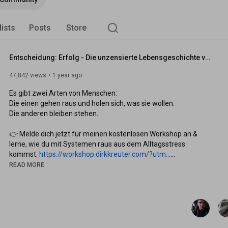
lists
Posts
Store
Entscheidung: Erfolg - Die unzensierte Lebensgeschichte von Dirk Kreuter (Kinotrailer)
47,842 views
1 year ago
Es gibt zwei Arten von Menschen:

Die einen gehen raus und holen sich, was sie wollen.

Die anderen bleiben stehen.

👉 Melde dich jetzt für meinen kostenlosen Workshop an & 
lerne, wie du mit Systemen raus aus dem Alltagsstress 
kommst: 
https://workshop.dirkkreuter.com/?utm...
READ MORE
Erfolg beginnt nicht mit Glück, Beziehungen oder perfekten 
Umständen. Erfolg beginnt mit deiner Entscheidung, 
Verantwortung zu übernehmen, dein Ego zur Seite zu schieben 
und deine Komfortzone zu verlassen.

In diesem Video geht es um Mindset, Selbstverantwortung, 