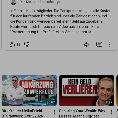
Dirk Kreuter
•
3 months ago
⭐️ Für alle Kanalmitglieder: Die Tankpreise steigen, alle Kosten
für den laufenden Betrieb sind über die Zeit gestiegen und
die Kunden sind weniger bereit mehr Geld auszugeben?
Heute werde ich für euch ein Video aus unserem Kurs
"Preiserhöhung für Profis" teilen! Sei gespannt 💯
12
20:07
8:27
DirkKreuter HeikoFriehl 
Securing Your Wealth: Why 
BTSNetwork 08/05/2026
Losses Are the Biggest 