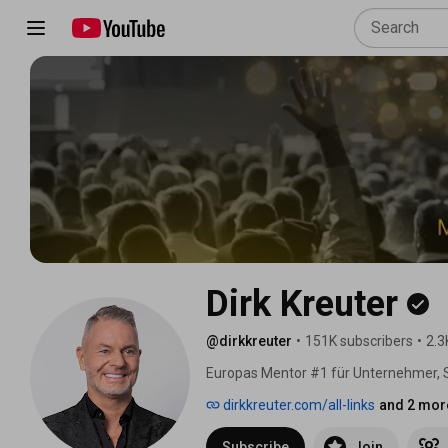
Dirk Kreuter
@dirkkreuter
•
151K subscribers
•
2.3
Europas Mentor #1 für Unternehmer, S
dirkkreuter.com/all-links
and 2 more
Subscribe
Join