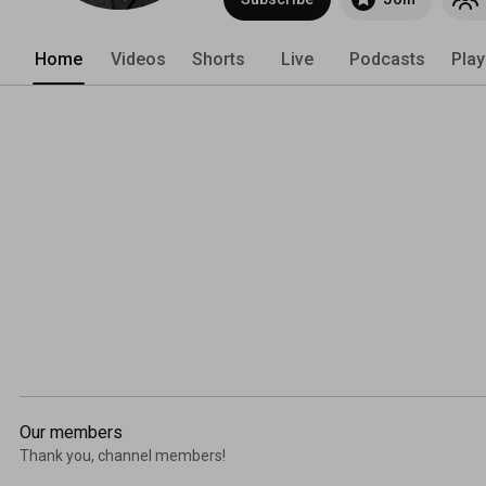
Home
Videos
Shorts
Live
Podcasts
Play
Our members
Thank you, channel members!