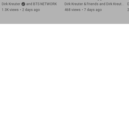
Danger
Dirk Kreuter
and BTS NETWORK
Dirk Kreuter & Friends and Dirk Kreuter
D
1.3K views
•
2 days ago
468 views
•
7 days ago