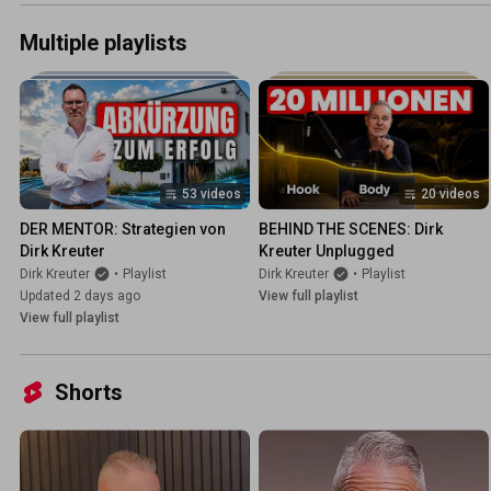
Multiple playlists
53 videos
20 videos
DER MENTOR: Strategien von 
BEHIND THE SCENES: Dirk 
Dirk Kreuter
Kreuter Unplugged
Dirk Kreuter
•
Playlist
Dirk Kreuter
•
Playlist
Updated 2 days ago
View full playlist
View full playlist
Shorts