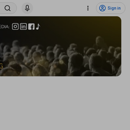
Sign in