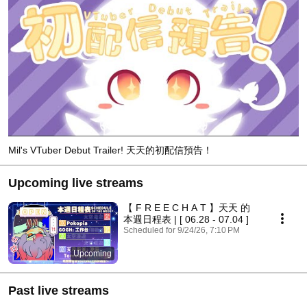
Mil's VTuber Debut Trailer! 天天的初配信預告！
Upcoming live streams
【 F R E E C H A T 】天天 的
本週日程表 | [ 06.28 - 07.04 ]
Scheduled for 9/24/26, 7:10 PM
Upcoming
Past live streams