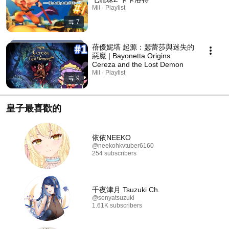
Mil · Playlist
7
蓓優妮塔 起源：瑟蕾莎與迷失的
惡魔 | Bayonetta Origins:
Cereza and the Lost Demon
Mil · Playlist
9
皇子最喜歡的
依依NEEKO
@neekohkvtuber6160
254 subscribers
千夜津月 Tsuzuki Ch.
@senyatsuzuki
1.61K subscribers