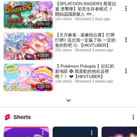
【SPLATOON RAIDERS 斯普拉
遁 塗擊隊】初見生存者模式 🚩
開始認識新敵人 🐟
【HKVTUBER】
164 views
Streamed 2 days ago
3:59:02
【天月麻雀 - 港麻段位賽】打牌
打牌🀄️ 這次我一定贏了啦 一定的
會的對吧 💦 【HKVTUBER】
265 views
Streamed 3 weeks ago
4:20:05
【 Pokémon Pokopia 】紅紅的
新地區 🔴 我喜歡的他在這裡
嗎？！ 💔【HKVTUBER】
136 views
Streamed 3 weeks ago
2:21:20
Shorts