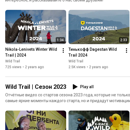
1:34
2:33
Nikola-Lenivets Winter Wild 
Тинькофф Dagestan Wild 
Trail | 2024
Trail 2024
Wild Trail
Wild Trail
725 views
•
2 years ago
2.5K views
•
2 years ago
Wild Trail | Сезон 2023
Play all
Отчётные видео со стартов сезона 2023 года, которые не тольк
самые яркие моменты каждого старта, но и придадут мотивации
следующем году!