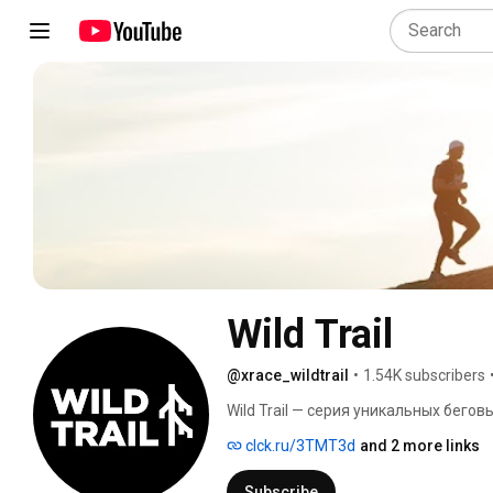
Wild Trail 
@xrace_wildtrail
•
1.54K subscribers
Wild Trail — серия уникальных бего
любителей активного отдыха и бего
clck.ru/3TMT3d
and 2 more links
Subscribe