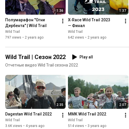
1:36
1:37
Полумарафон "Огни 
X-Race Wild Trail 2023 
Дербента" | Wild Trail
— Финал
Wild Trail
Wild Trail
797 views
•
2 years ago
642 views
•
2 years ago
Wild Trail | Сезон 2022
Play all
Отчетные видео Wild Trail сезона 2022
2:35
2:07
Dagestan Wild Trail 2022
MMK Wild Trail 2022
Wild Trail
Wild Trail
3.6K views
•
4 years ago
514 views
•
3 years ago