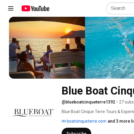
Blue Boat Cinq
@blueboatcinqueterre1392
•
27 subs
Blue Boat Cinque Terre Tours & Experie
questa costa ed il territorio unico for
boatcinqueterre.com
and 3 more l
esigenze. Dai tours privati in barca all
a ottimizzare il tuo tempo, il tutto dando
Subscribe