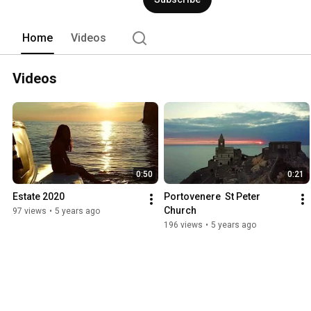
Home
Videos
Videos
0:50
0:21
Estate 2020
Portovenere  St Peter 
Church
97 views
•
5 years ago
196 views
•
5 years ago