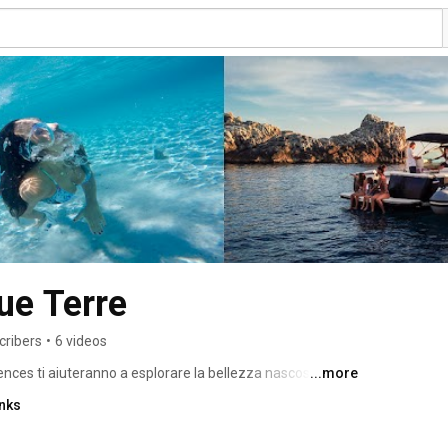
ue Terre
cribers
•
6 videos
nces ti aiuteranno a esplorare la bellezza nascosta di 
...more
nendo un servizio personalizzato per soddisfare le tue 
inks
e esperienze guidate a terra a livello locale, ci impegniamo 
ti la libertà di rilassarti e goderti la tua vacanza. 