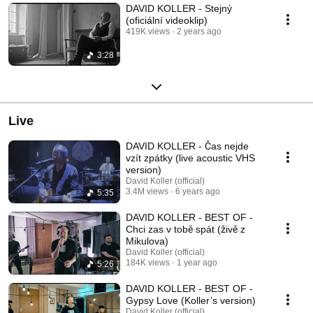
DAVID KOLLER - Stejný
(oficiální videoklip)
419K views
2 years ago
3:28
Live
DAVID KOLLER - Čas nejde
vzít zpátky (live acoustic VHS
version)
David Koller (official)
3.4M views
6 years ago
5:35
DAVID KOLLER - BEST OF -
Chci zas v tobě spát (živě z
Mikulova)
David Koller (official)
184K views
1 year ago
5:26
DAVID KOLLER - BEST OF -
Gypsy Love (Koller’s version)
David Koller (official)