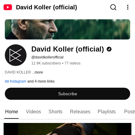
David Koller (official)
David Koller (official)
@davidkollerofficial
12.9K subscribers
•
77 videos
DAVID KOLLER 
...more
Instagram
and 4 more links
Subscribe
Home
Videos
Shorts
Releases
Playlists
Post