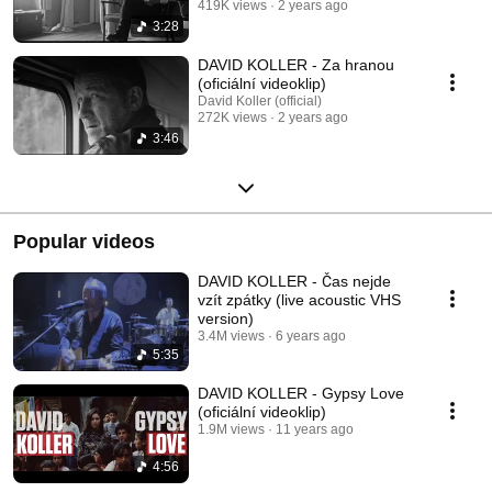
419K views
2 years ago
3:28
DAVID KOLLER - Za hranou
(oficiální videoklip)
David Koller (official)
272K views
2 years ago
3:46
Popular videos
DAVID KOLLER - Čas nejde
vzít zpátky (live acoustic VHS
version)
3.4M views
6 years ago
5:35
DAVID KOLLER - Gypsy Love
(oficiální videoklip)
1.9M views
11 years ago
4:56