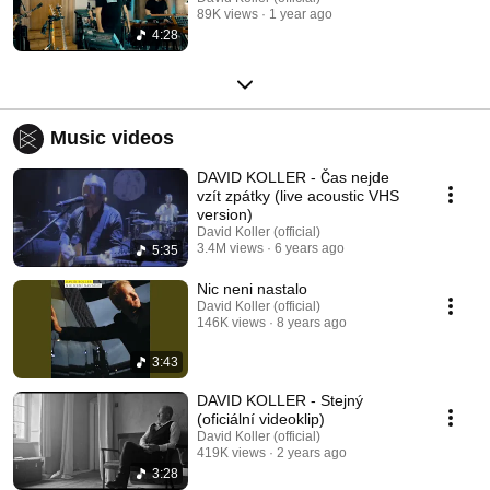
89K views
1 year ago
4:28
Music videos
DAVID KOLLER - Čas nejde
vzít zpátky (live acoustic VHS
version)
David Koller (official)
3.4M views
6 years ago
5:35
Nic neni nastalo
David Koller (official)
146K views
8 years ago
3:43
DAVID KOLLER - Stejný
(oficiální videoklip)
David Koller (official)
419K views
2 years ago
3:28