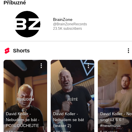
Příbuzné
BrainZone
@BrainZoneRecords
23.5K subscribers
Shorts
David Koller - 
David Koller - 
David Koller - No
Nebudem se bát - 
Nebudem se bát 
singl už 6.6.! 
POSLOUCHEJTE 
(teaser 2)
#newmusic
NA VŠECH 