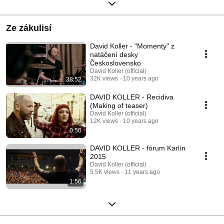
Ze zákulisí
David Koller - "Momenty" z
natáčení desky
Československo
David Koller (official)
32K views
10 years ago
38:52
DAVID KOLLER - Recidiva
(Making of teaser)
David Koller (official)
12K views
10 years ago
0:50
DAVID KOLLER - fórum Karlín
2015
David Koller (official)
5.5K views
11 years ago
1:56