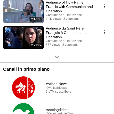
Audience of Holy Father
Francis with Communion and
Liberation
Comunione e Liberazione
1.1K views
3 years ago
2:16:38
Audience du Saint Père
François à Communion et
Libération
Comunione e Liberazione
567 views
3 years ago
2:29:22
Canali in primo piano
Vatican News
@VaticanNews
1.17M subscribers
meetingdirimini
@MeetingriminiOrg