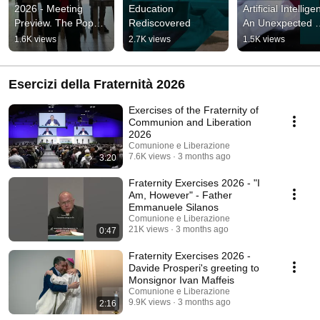
2026 - Meeting 
Education 
Artificial Intellige
Preview. The Pope's 
Rediscovered
An Unexpected 
gift
Event Is the Only 
1.6K views
2.7K views
1.5K views
Hope
Esercizi della Fraternità 2026
Exercises of the Fraternity of
Communion and Liberation
2026
Comunione e Liberazione
7.6K views
3 months ago
3:20
Fraternity Exercises 2026 - "I
Am, However" - Father
Emmanuele Silanos
Comunione e Liberazione
21K views
3 months ago
0:47
Fraternity Exercises 2026 -
Davide Prosperi's greeting to
Monsignor Ivan Maffeis
Comunione e Liberazione
9.9K views
3 months ago
2:16