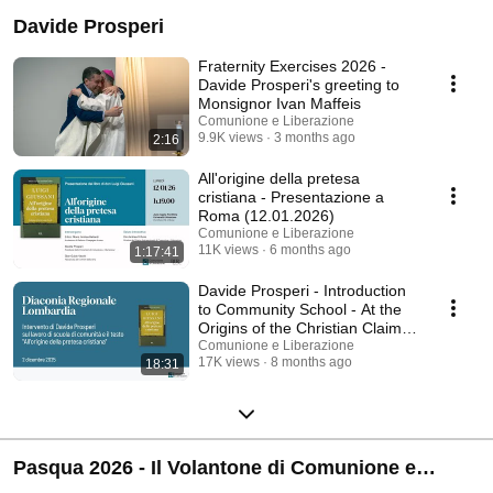
Davide Prosperi
Fraternity Exercises 2026 -
Davide Prosperi's greeting to
Monsignor Ivan Maffeis
Comunione e Liberazione
9.9K views
3 months ago
2:16
All'origine della pretesa
cristiana - Presentazione a
Roma (12.01.2026)
Comunione e Liberazione
11K views
6 months ago
1:17:41
Davide Prosperi - Introduction
to Community School - At the
Origins of the Christian Claim
(Decem...
Comunione e Liberazione
17K views
8 months ago
18:31
Pasqua 2026 - Il Volantone di Comunione e