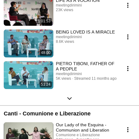
LIFE AS A VOCATION
meetingdirimini
23K views
Streamed 11 months ago
1:01:53
BEING LOVED IS A MIRACLE
meetingdirimini
8.6K views
Streamed 11 months ago
48:00
PIETRO TIBONI, FATHER OF
A PEOPLE
meetingdirimini
5K views
Streamed 11 months ago
51:24
Canti - Comunione e Liberazione
Our Lady of the Esquina -
Communion and Liberation
Comunione e Liberazione