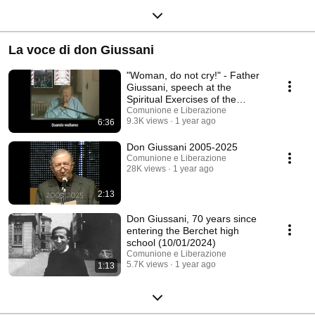
La voce di don Giussani
"Woman, do not cry!" - Father
Giussani, speech at the
Spiritual Exercises of the
Fraternity of CL...
Comunione e Liberazione
9.3K views
1 year ago
6:36
Don Giussani 2005-2025
Comunione e Liberazione
28K views
1 year ago
2:13
Don Giussani, 70 years since
entering the Berchet high
school (10/01/2024)
Comunione e Liberazione
5.7K views
1 year ago
1:13