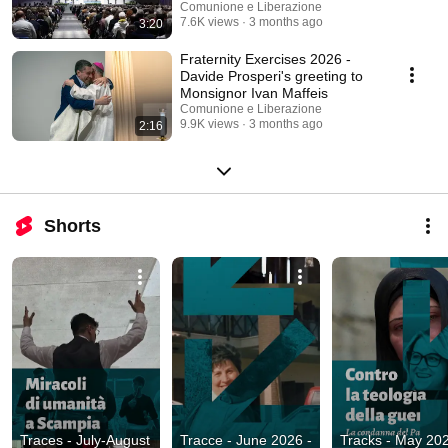
Comunione e Liberazione
7.6K views
3 months ago
3:20
Fraternity Exercises 2026 -
Davide Prosperi's greeting to
Monsignor Ivan Maffeis
Comunione e Liberazione
9.9K views
3 months ago
2:16
Shorts
Traces - July-August 
Tracce - June 2026 - 
Tracks - May 2026