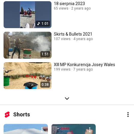
18 sierpnia 2023
65 views
2 years ago
1:01
Skirts & Bullets 2021
107 views
4 years ago
1:51
XIII MP Konkurencja Josey Wales
199 views
7 years ago
0:38
Shorts