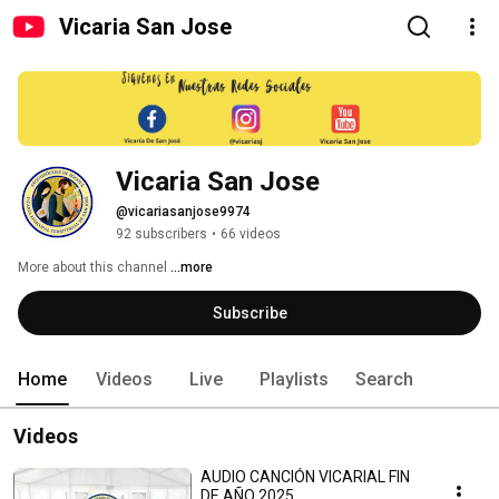
Vicaria San Jose
Vicaria San Jose
@vicariasanjose9974
92 subscribers
•
66 videos
More about this channel
...more
Subscribe
Home
Videos
Live
Playlists
Search
Videos
AUDIO CANCIÓN VICARIAL FIN
DE AÑO 2025