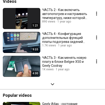
Videos
ЧАСТЬ 2 - Как включить
автопопогрев и настраивать
температуру, ниже которой
включается автопопогрев
890 views
1 year ago
1:21
ЧАСТЬ 4 - Конфигурация
дополнительных функций
платы подогрева сидений
Belgee X50 и Geely Coolray
1.7K views
1 year ago
9:03
ЧАСТЬ 3 - Как менять новую
плату в блоке Belgee X50 и
Geely Coolray
1K views
1 year ago
4:00
Popular videos
Geely Atlas - состояние