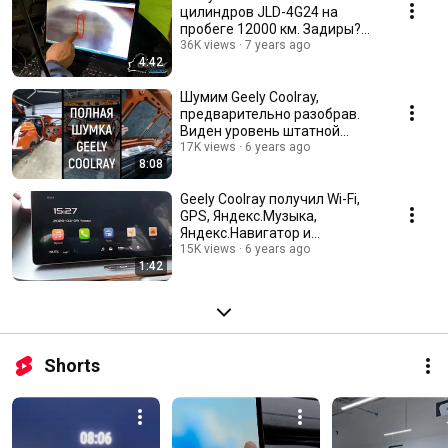
цилиндров JLD-4G24 на
пробеге 12000 км. Задиры?
Не паниковать!
36K views
7 years ago
4:42
Шумим Geely Coolray,
предварительно разобрав.
Виден уровень штатной
шумоизоляции от
17K views
6 years ago
8:08
производителя
Geely Coolray получил Wi-Fi,
GPS, Яндекс.Музыка,
Яндекс.Навигатор и
возможностью установки apk
15K views
6 years ago
1:42
Shorts