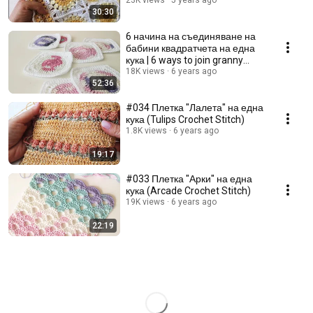
square tutorial
23K views
5 years ago
30:30
6 начина на съединяване на
бабини квадратчета на една
кука | 6 ways to join granny
squares | NA2KUKI
18K views
6 years ago
52:36
#034 Плетка "Лалета" на една
кука (Tulips Crochet Stitch)
1.8K views
6 years ago
19:17
#033 Плетка "Арки" на една
кука (Arcade Crochet Stitch)
19K views
6 years ago
22:19