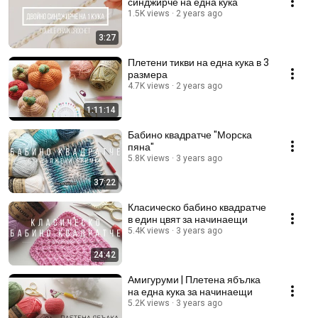
синджирче на една кука
1.5K views
2 years ago
3:27
Плетени тикви на една кука в 3
размера
4.7K views
2 years ago
1:11:14
Бабино квадратче "Морска
пяна"
5.8K views
3 years ago
37:22
Класическо бабино квадратче
в един цвят за начинаещи
5.4K views
3 years ago
24:42
Амигуруми | Плетена ябълка
на една кука за начинаещи
5.2K views
3 years ago