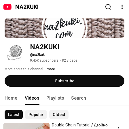
NA2KUKI
NA2KUKI
@na2kuki
9.45K subscribers
•
82 videos
More about this channel
...more
Subscribe
Home
Videos
Playlists
Search
Latest
Popular
Oldest
Double Chain Tutorial / Двойно