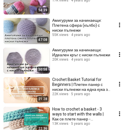
17K views
4 years ago
54:39
Амигуруми за начинаещи:
Плетена сфера (кълбо) с
ниски пълнежи
55K views
4 years ago
47:08
Амигуруми за начинаещи:
Идеален кръг с ниски пълнежи
20K views
4 years ago
50:58
Crochet Basket Tutorial for
Beginners | Плетен панер с
ниски пълнежи на една кука за
начинаещи
22K views
5 years ago
21:28
How to crochet a basket - 3
ways to start with the walls |
Как се плете панер -
започване на стените
13K views
5 years ago
22:36