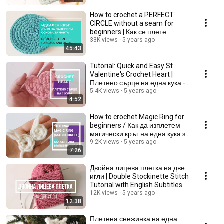
How to crochet a PERFECT
CIRCLE without a seam for
beginners | Как се плете
идеален кръг - начинаещи
33K views
5 years ago
45:43
Tutorial: Quick and Easy St
Valentine's Crochet Heart |
Плетено сърце на една кука -
бързо и лесно
5.4K views
5 years ago
4:52
How to crochet Magic Ring for
beginners / Как да изплетем
магически кръг на една кука за
начинаещи
9.2K views
5 years ago
7:26
Двойна лицева плетка на две
игли | Double Stockinette Stitch
Tutorial with English Subtitles
12K views
5 years ago
12:38
Плетена снежинка на една