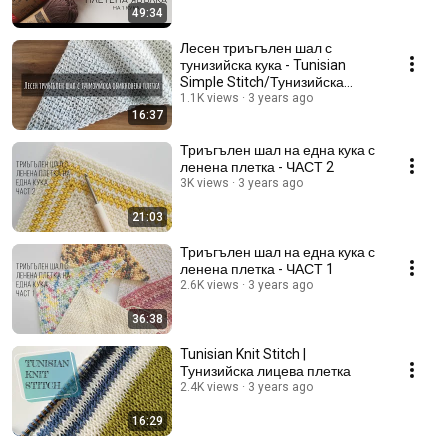
49:34
Лесен триъгълен шал с
тунизийска кука - Tunisian
Simple Stitch/Тунизийска
обикновена бримка
1.1K views
3 years ago
16:37
Триъгълен шал на една кука с
ленена плетка - ЧАСТ 2
3K views
3 years ago
21:03
Триъгълен шал на една кука с
ленена плетка - ЧАСТ 1
2.6K views
3 years ago
36:38
Tunisian Knit Stitch |
Тунизийска лицева плетка
2.4K views
3 years ago
16:29