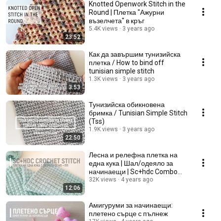
Knotted Openwork Stitch in the
Round | Плетка "Ажурни
възелчета" в кръг
5.4K views
3 years ago
23:52
Как да завършим тунизийска
плетка / How to bind off
tunisian simple stitch
1.3K views
3 years ago
3:53
Тунизийска обикновена
бримка / Tunisian Simple Stitch
(Tss)
1.9K views
3 years ago
22:50
Лесна и релефна плетка на
една кука | Шал/одеяло за
начинаещи | Sc+hdc Combo
Crochet Stitch
32K views
4 years ago
12:06
Амигуруми за начинаещи:
плетено сърце с пълнеж