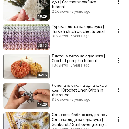
кука | Crochet snowflake
tutorial
2.2K views
5 years ago
18:29
Турска плетка на една кука |
Turkish stitch crochet tutorial
31K views
5 years ago
25:12
Плетена тиква на една кука |
Crochet pumpkin tutorial
13K views
5 years ago
34:15
Ленена плетка на една кука в
кръг | Crochet Linen Stitch in
the round
3.5K views
5 years ago
14:29
Слънчево бабино квадратче /
Слънчогледи на една кука |
Sunburst / Sunflower granny