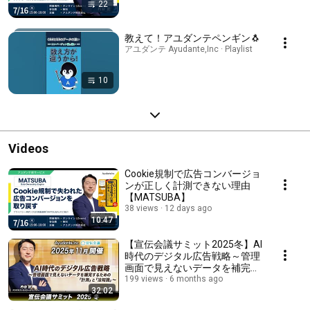
22
教えて！アユダンテペンギン🐧
アユダンテ Ayudante,Inc · Playlist
10
Videos
Cookie規制で広告コンバージョ
ンが正しく計測できない理由
【MATSUBA】
38 views
12 days ago
10:47
【宣伝会議サミット2025冬】AI
時代のデジタル広告戦略～管理
画面で見えないデータを補完す
るための「計測」と「法知識」
199 views
6 months ago
32:02
～