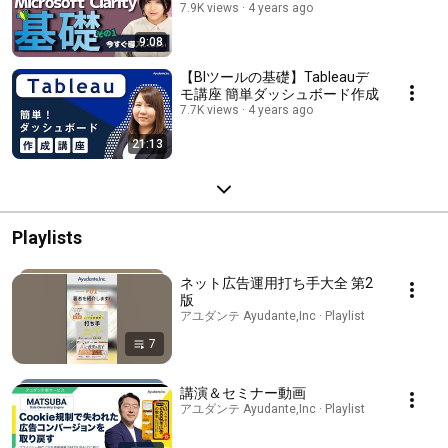
7.9K views
4 years ago
9:08
【BIツールの基礎】Tableauデ
モ講座 簡単ダッシュボード作成
7.7K views
4 years ago
21:13
Playlists
ネット広告運用打ち手大全 第2
版
アユダンテ Ayudante,Inc · Playlist
7
講演＆セミナー動画
アユダンテ Ayudante,Inc · Playlist