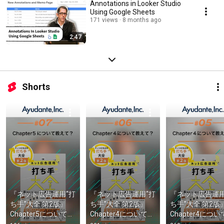
Annotations in Looker Studio
Using Google Sheets
171 views
8 months ago
2:47
Shorts
『ネット広告運用“打
『ネット広告運用“打
『ネット広告運用
ち手”大全 第2版』
ち手”大全 第2版』
ち手”大全 第2版
Chapter5について教
Chapter4について教
Chapter4につ
えて！
えて！②
えて！①