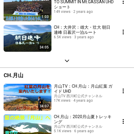
TO SUMMIT IN Mt.GASSAN UHD
ショート
149 views
2 years ago
1:03
CH：大井沢：雄大・壮大 朝日
連峰 日暮沢一泊ルート
6.5K views
3 years ago
34:05
CH.月山
月山TV：CH.月山：月山紅葉 ガ
イド UHD
月山TV 西川町公式チャンネル
17K views
4 years ago
34:07
CH.月山：2020月山夏トレッキ
ング
月山TV 西川町公式チャンネル
5.1K views
6 years ago