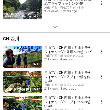
流フライフィッシング 4K
月山TV 西川町公式チャンネル
9.2K views
5 years ago
12:01
CH.西川
月山TV：CH.西川：月山トラヤ
ワイナリーVol.3 畑への想い 4K
月山TV 西川町公式チャンネル
251 views
4 years ago
26:11
月山TV：CH.西川：月山トラヤ
ワイナリーVol.2 ブドウ畑を作
る 4K
月山TV 西川町公式チャンネル
213 views
4 years ago
15:42
月山TV：CH.西川：月山トラヤ
ワイナリーVol.1 ブドウへの想
い 4K
月山TV 西川町公式チャンネル