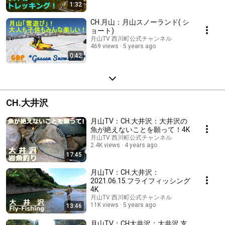
1:32
CH.月山：月山スノーランド( シ
ョート)
月山TV 西川町公式チャンネル
469 views
5 years ago
0:42
CH.大井沢
月山TV：CH.大井沢：大井沢の
魚が絶えないことを願って！4K
月山TV 西川町公式チャンネル
2.4K views
4 years ago
17:45
月山TV：CH.大井沢：
2021.06.15.フライフィッシング
4K
月山TV 西川町公式チャンネル
11K views
5 years ago
13:46
月山TV：CH大井沢：大井沢 支