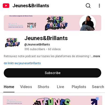
Jeunes&Brillants
Jeunes&Brillants
@JeunesetBrillants
395 subscribers
•
60 videos
Retrouvez notre podcast sur toutes les plateformes de streaming ! 
...more
linktr.ee/jeunesetbrillants
Subscribe
Home
Videos
Shorts
Live
Playlists
Search