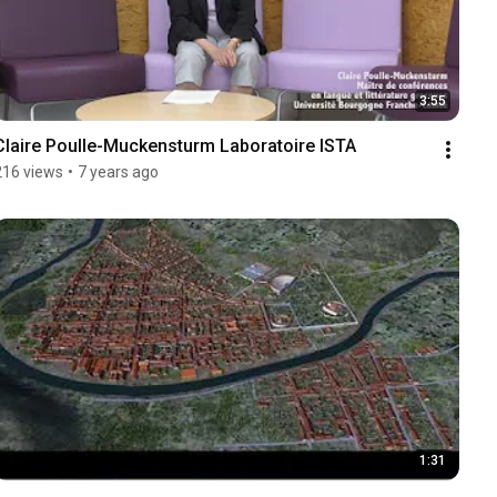
3:55
Claire Poulle-Muckensturm Laboratoire ISTA
216 views
•
7 years ago
1:31