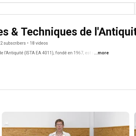
es & Techniques de l'Antiqui
2 subscribers
•
18 videos
de l'Antiquité (ISTA EA 4011), fondé en 1967, est une 
...more
storiens, des historiens de l'art, des archéologues, des 
linguistes, et des juristes, spécialisés dans les cultures de 
ons et leurs réceptions. L'ISTA est une unité de recherche 
uver les informations de l'ISTA sur http://ista.univ-