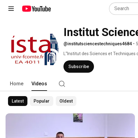
Institut Scienc
@institutsciencestechniques4684
•
5
L''Institut des Sciences et Techniques 
équipe de recherche qui regroupe des hi
civilisationnistes, des philologues, des 
Subscribe
l'Antiquité et/ou dans leurs transmissi
de l'université de Franche Comté. Retro
Home
Videos
fcomte.fr 
Latest
Popular
Oldest