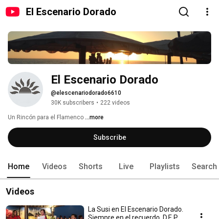
El Escenario Dorado
El Escenario Dorado
@elescenariodorado6610
30K subscribers
•
222 videos
Un Rincón para el Flamenco 
...more
Subscribe
Home
Videos
Shorts
Live
Playlists
Search
Videos
La Susi en El Escenario Dorado.
Siempre en el recuerdo. D.E.P.