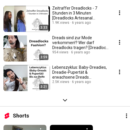
Zeitraffer Dreadlocks - 7
Stunden in 3 Minuten
[Dreadlocks Artesanal
Timelapse]
1.9K views
6 years ago
3:33
Dreads sind zur Mode
verkommen!? Wer darf
Dreadlocks tragen? [Dreadlocks
Artesanal Profi Tipps]
954 views
6 years ago
3:59
Lebenszyklus: Baby-Dreadies,
Dreadie-Pupertät &
erwachsene Dreads
[Dreadlocks Artesanal Profi
2.5K views
6 years ago
3:21
Tipps]
Shorts