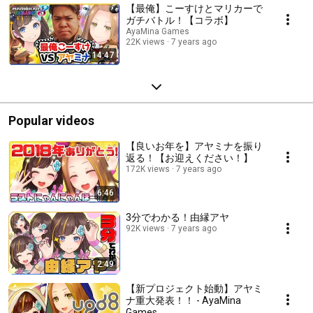
【最俺】こーすけとマリカーで
ガチバトル！【コラボ】
AyaMina Games
22K views
7 years ago
14:47
Popular videos
【良いお年を】アヤミナを振り
返る！【お迎えください！】
172K views
7 years ago
6:46
3分でわかる！由縁アヤ
92K views
7 years ago
2:49
【新プロジェクト始動】アヤミ
ナ重大発表！！ - AyaMina
Games