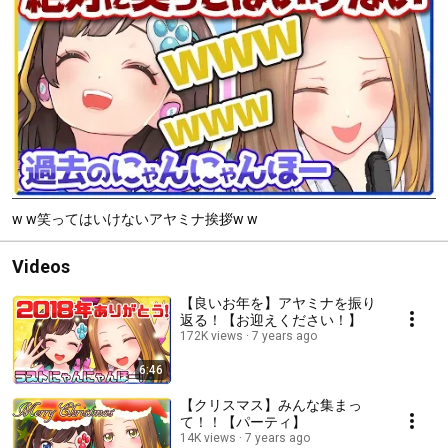
w w笑ってはいけないアヤミナ挨拶w w
Videos
【良いお年を】アヤミナを振り
返る！【お迎えください！】
172K views
7 years ago
6:46
【クリスマス】みんな集まっ
て！！【パーティ】
14K views
7 years ago