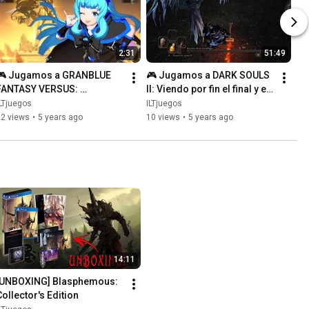
2:31
51:49
🎮 Jugamos a GRANBLUE 
🎮 Jugamos a DARK SOULS 
FANTASY VERSUS: 
II: Viendo por fin el final y el 
remontada con Cagliostro 
erudito nos pone Aldia de 
LTjuegos
ILTjuegos
🎮
sus cosas 🎮
22 views
•
5 years ago
10 views
•
5 years ago
14:11
[UNBOXING] Blasphemous: 
Collector's Edition