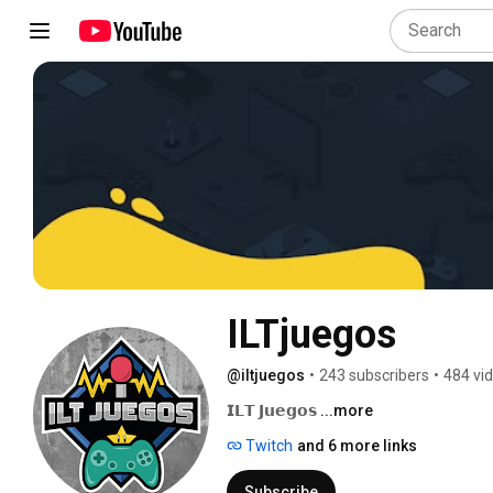
ILTjuegos
@iltjuegos
•
243 subscribers
•
484 vi
𝗜𝗟𝗧 𝗝𝘂𝗲𝗴𝗼𝘀 
...more
Twitch
and 6 more links
Subscribe