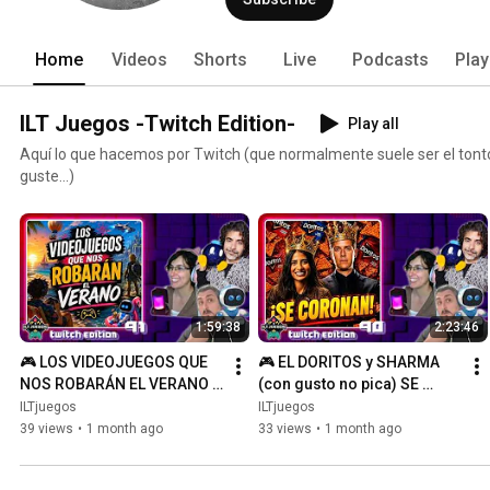
Home
Videos
Shorts
Live
Podcasts
Play
ILT Juegos -Twitch Edition-
Play all
Aquí lo que hacemos por Twitch (que normalmente suele ser el tonto
guste...)
1:59:38
2:23:46
🎮 LOS VIDEOJUEGOS QUE 
🎮 EL DORITOS y SHARMA 
NOS ROBARÁN EL VERANO 
(con gusto no pica) SE 
☀️ [ILT Juegos -Twitch 
CORONAN 👑 [ILT Juegos -
ILTjuegos
ILTjuegos
Edition- #91]
Twitch Edition- #90]
39 views
•
1 month ago
33 views
•
1 month ago