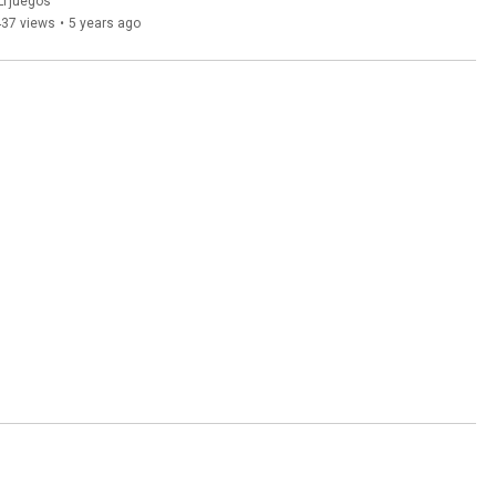
LTjuegos
437 views
•
5 years ago