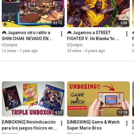
53:12
3:00
🎮 Jugamos otro ratito a 
🎮 Jugamos a STREET 
SHIN CHAN: NEVADO EN 
FIGHTER V: Un Blanka 'to 
CARBÓNPOLIS 🎮
quemao' consigue que el 
ILTjuegos
ILTjuegos
I
rival se Kage 🎮
12 views
•
1 year ago
23 views
•
5 years ago
9:57
13:19
[UNBOXING] Reivindicación 
[UNBOXING] Game & Watch 
para los juegos físicos en 
Super Mario Bros