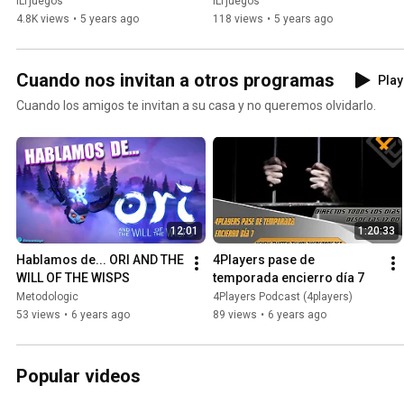
Lámpara/Despertador 
ILTjuegos
ILTjuegos
Playstation
4.8K views
•
5 years ago
118 views
•
5 years ago
Cuando nos invitan a otros programas
Play
Cuando los amigos te invitan a su casa y no queremos olvidarlo.
12:01
1:20:33
Hablamos de... ORI AND THE 
4Players pase de 
WILL OF THE WISPS
temporada encierro día 7
Metodologic
4Players Podcast (4players)
53 views
•
6 years ago
89 views
•
6 years ago
Popular videos