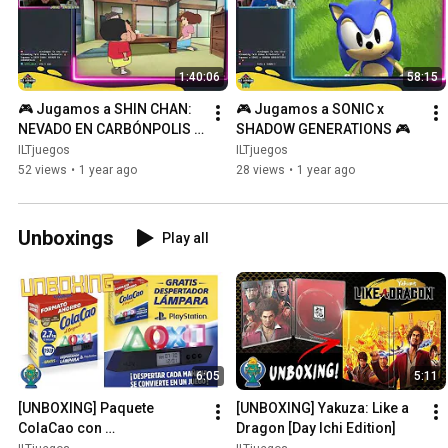
1:40:06
58:15
🎮 Jugamos a SHIN CHAN: 
🎮 Jugamos a SONIC x 
NEVADO EN CARBÓNPOLIS 
SHADOW GENERATIONS 🎮
🎮
ILTjuegos
ILTjuegos
52 views
•
1 year ago
28 views
•
1 year ago
Unboxings
Play all
6:05
5:11
[UNBOXING] Paquete 
[UNBOXING] Yakuza: Like a 
ColaCao con 
Dragon [Day Ichi Edition]