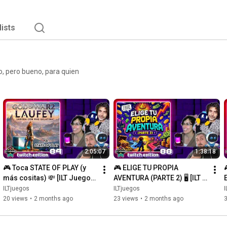
lists
, pero bueno, para quien
2:05:07
1:38:18
🎮 Toca STATE OF PLAY (y 
🎮 ELIGE TU PROPIA 
más cositas) 💸 [ILT Juegos 
AVENTURA (PARTE 2) 🖥️ [ILT 
-Twitch Edition- #89]
Juegos -Twitch Edition- 
l
ILTjuegos
ILTjuegos
I
#88]
20 views
•
2 months ago
23 views
•
2 months ago