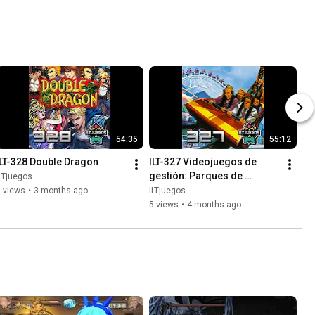
54:35
55:12
ILT-328 Double Dragon
ILT-327 Videojuegos de 
gestión: Parques de 
LTjuegos
atracciones
 views
•
3 months ago
ILTjuegos
5 views
•
4 months ago