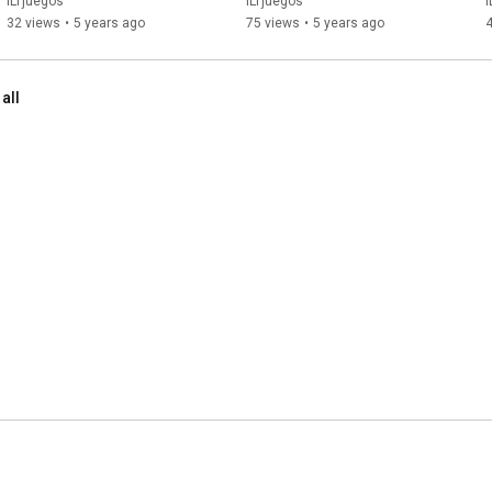
este triple unboxing!!
ILTjuegos
ILTjuegos
I
32 views
•
5 years ago
75 views
•
5 years ago
 all