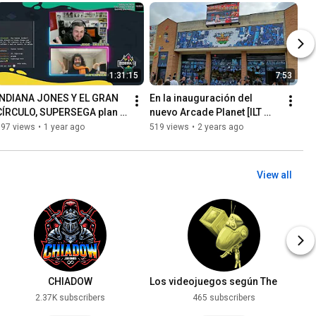
1:31:15
7:53
INDIANA JONES Y EL GRAN 
En la inauguración del 
CÍRCULO, SUPERSEGA plan 
nuevo Arcade Planet [ILT 
B,CACOTA MIX y más [ILT 
Juegos  -Twitch Edition-  
697 views
•
1 year ago
519 views
•
2 years ago
Juegos -Twitch Edition- 
Especial #01]
#23]
View all
CHIADOW
Los videojuegos según The
Udamaster
2.37K subscribers
465 subscribers