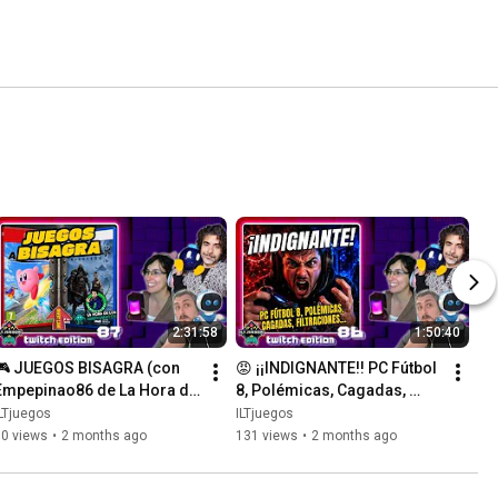
2:31:58
1:50:40
🎮 JUEGOS BISAGRA (con 
😡 ¡¡INDIGNANTE!! PC Fútbol 
Empepinao86 de La Hora de 
8, Polémicas, Cagadas, 
os Marcianitos) 👽 [ILT 
Filtraciones... 🤦 [ILT Juegos 
LTjuegos
ILTjuegos
Juegos -Twitch-  #87]
-Twitch- #86]
30 views
•
2 months ago
131 views
•
2 months ago