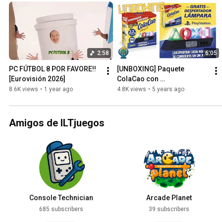
2:58
6:05
PC FÚTBOL 8 POR FAVORE!! 
[UNBOXING] Paquete 
[Eurovisión 2026]
ColaCao con 
Lámpara/Despertador 
8.6K views
•
1 year ago
4.8K views
•
5 years ago
Playstation
Amigos de ILTjuegos
Console Technician
Arcade Planet
685 subscribers
39 subscribers