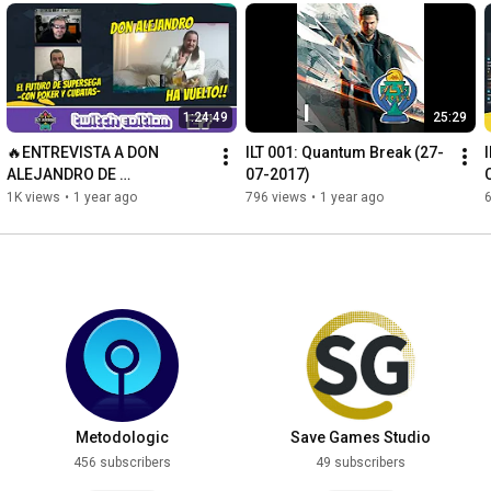
1:24:49
25:29
🔥ENTREVISTA A DON 
ILT 001: Quantum Break (27-
ALEJANDRO DE 
07-2017)
SUPERSEGA: ¡HA VUELTO!🔥 
1K views
•
1 year ago
796 views
•
1 year ago
[ILT Juegos -Twitch Edition- 
#27]
Metodologic
Save Games Studio
456 subscribers
49 subscribers