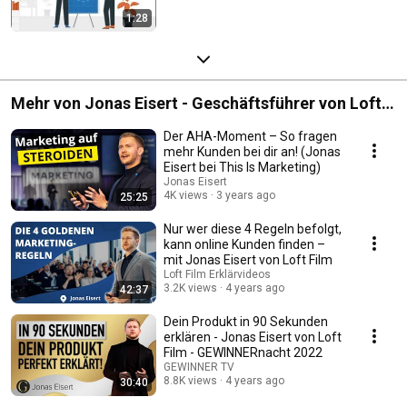
1:28
Mehr von Jonas Eisert - Geschäftsführer von Loft
Film
Der AHA-Moment – So fragen
mehr Kunden bei dir an! (Jonas
Eisert bei This Is Marketing)
Jonas Eisert
4K views
3 years ago
25:25
Nur wer diese 4 Regeln befolgt,
kann online Kunden finden –
mit Jonas Eisert von Loft Film
Loft Film Erklärvideos
3.2K views
4 years ago
42:37
Dein Produkt in 90 Sekunden
erklären - Jonas Eisert von Loft
Film - GEWINNERnacht 2022
GEWINNER TV
8.8K views
4 years ago
30:40