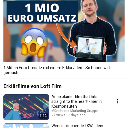
1 Million Euro Umsatz mit einem Erklärvideo - So haben wir's
gemacht!
Erklärfilme von Loft Film
An explainer film that hits
straight to the heart! - Berlin
Kosmonauten
Münchener Marketing Gruppe and Loft Film Erklä
27 views
7 days ago
1:42
Wenn sprechende LKWs dein