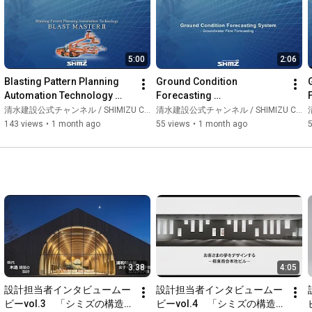
5:00
2:06
Blasting Pattern Planning 
Ground Condition 
Automation Technology 
Forecasting 
“BLAST MASTER Ⅱ”
System（Groundwater）
清水建設公式チャンネル / SHIMIZU CORPORATION Official Channel
清水建設公式チャンネル / SHIMIZU CORPORATION Official Channel
清
143 views
•
1 month ago
55 views
•
1 month ago
3:38
4:05
設計担当者インタビュームー
設計担当者インタビュームー
ビーvol.3　「シミズの構造設
ビーvol.4　「シミズの構造設