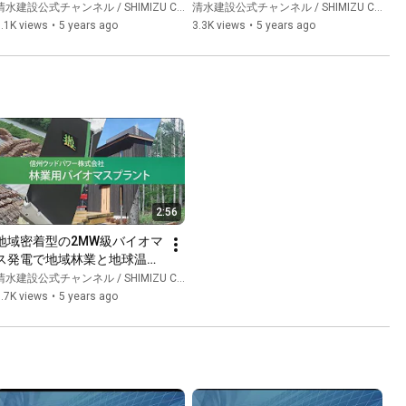
水建設公式チャンネル / SHIMIZU CORPORATION Official Channel
清水建設公式チャンネル / SHIMIZU CORPORATION Official Channel
.1K views
•
5 years ago
3.3K views
•
5 years ago
2:56
地域密着型の2MW級バイオマ
ス発電で地域林業と地球温暖
化対策に貢献　信州ウッドパ
水建設公式チャンネル / SHIMIZU CORPORATION Official Channel
ワー・信州ウッドチップ
.7K views
•
5 years ago
「episode2 私たちの林業用
バイオマスプラント」