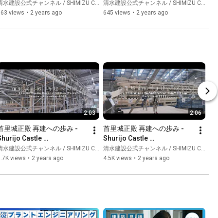
Shimizu Corporation
Shimizu Corporation
水建設公式チャンネル / SHIMIZU CORPORATION Official Channel
清水建設公式チャンネル / SHIMIZU CORPORATION Official Channel
563 views
•
2 years ago
645 views
•
2 years ago
2:03
2:06
首里城正殿 再建への歩み -
首里城正殿 再建への歩み -
Shurijo Castle 
Shurijo Castle 
Reconstruction Works-#5
Reconstruction Works-#6
水建設公式チャンネル / SHIMIZU CORPORATION Official Channel
清水建設公式チャンネル / SHIMIZU CORPORATION Official Channel
.7K views
•
2 years ago
4.5K views
•
2 years ago