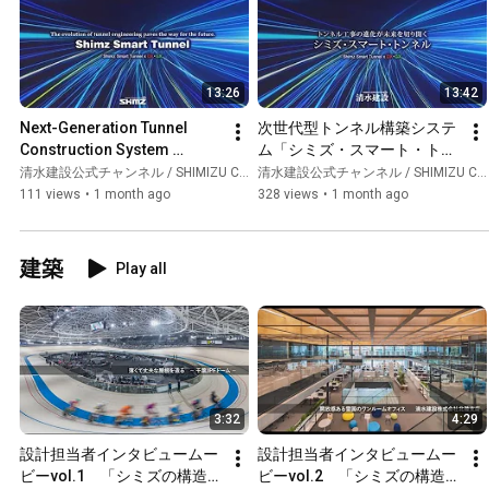
13:26
13:42
Next-Generation Tunnel 
次世代型トンネル構築システ
Construction System 
ム「シミズ・スマート・トン
“Shimizu Smart Tunnel”
ネル」
清水建設公式チャンネル / SHIMIZU CORPORATION Official Channel
清水建設公式チャンネル / SHIMIZU CORPORATION Official Channel
111 views
•
1 month ago
328 views
•
1 month ago
建築
Play all
3:32
4:29
設計担当者インタビュームー
設計担当者インタビュームー
ビーvol.1　「シミズの構造設
ビーvol.2　「シミズの構造設