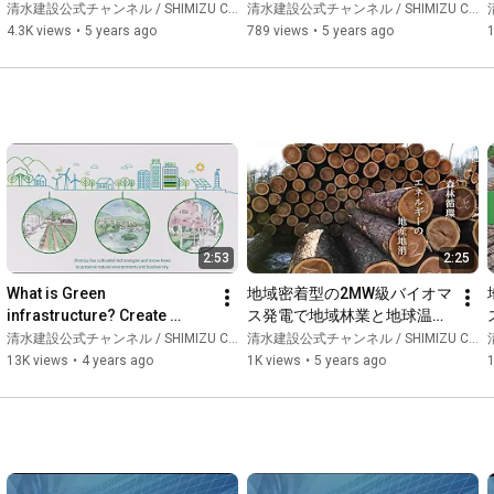
Carrier
を活かして-
清水建設公式チャンネル / SHIMIZU CORPORATION Official Channel
清水建設公式チャンネル / SHIMIZU CORPORATION Official Channel
清
4.3K views
•
5 years ago
789 views
•
5 years ago
1
2:53
2:25
What is Green 
地域密着型の2MW級バイオマ
infrastructure? Create 
ス発電で地域林業と地球温暖
sustainable society by using 
化対策に貢献　信州ウッドパ
清水建設公式チャンネル / SHIMIZU CORPORATION Official Channel
清水建設公式チャンネル / SHIMIZU CORPORATION Official Channel
清
the diverse capabilities of 
ワー・信州ウッドチップ
13K views
•
4 years ago
1K views
•
5 years ago
1
Nature
「episode1 私たちの理念」