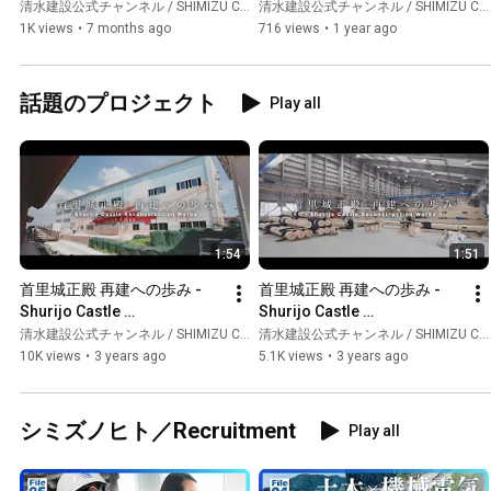
Shimmura
Corporation
清水建設公式チャンネル / SHIMIZU CORPORATION Official Channel
清水建設公式チャンネル / SHIMIZU CORPORATION Official Channel
1K views
•
7 months ago
716 views
•
1 year ago
話題のプロジェクト
Play all
1:54
1:51
首里城正殿 再建への歩み -
首里城正殿 再建への歩み -
Shurijo Castle 
Shurijo Castle 
Reconstruction Works-#1
Reconstruction Works-#2
清水建設公式チャンネル / SHIMIZU CORPORATION Official Channel
清水建設公式チャンネル / SHIMIZU CORPORATION Official Channel
10K views
•
3 years ago
5.1K views
•
3 years ago
シミズノヒト／Recruitment
Play all