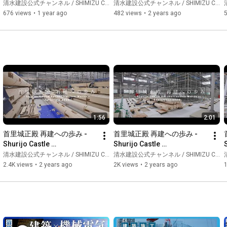
and Shimizu Corporation
Corporation
清水建設公式チャンネル / SHIMIZU CORPORATION Official Channel
清水建設公式チャンネル / SHIMIZU CORPORATION Official Channel
清
676 views
•
1 year ago
482 views
•
2 years ago
1:56
2:01
首里城正殿 再建への歩み -
首里城正殿 再建への歩み -
Shurijo Castle 
Shurijo Castle 
Reconstruction Works-#3
Reconstruction Works-#4
清水建設公式チャンネル / SHIMIZU CORPORATION Official Channel
清水建設公式チャンネル / SHIMIZU CORPORATION Official Channel
清
2.4K views
•
2 years ago
2K views
•
2 years ago
1