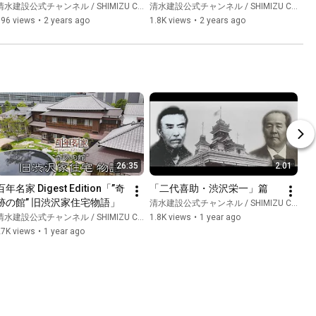
計展2023　遺伝的多様性」
水建設公式チャンネル / SHIMIZU CORPORATION Official Channel
清水建設公式チャンネル / SHIMIZU CORPORATION Official Channel
696 views
•
2 years ago
1.8K views
•
2 years ago
26:35
2:01
百年名家 Digest Edition「”奇
「二代喜助・渋沢栄一」篇
跡の館” 旧渋沢家住宅物語」
清水建設公式チャンネル / SHIMIZU CORPORATION Official Channel
水建設公式チャンネル / SHIMIZU CORPORATION Official Channel
1.8K views
•
1 year ago
27K views
•
1 year ago