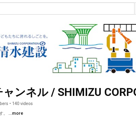
ル / SHIMIZU CORPORATI
ibers
•
140 videos
す。 
...more