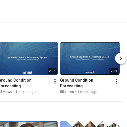
2:06
2:31
Ground Condition 
Ground Condition 
Forecasting 
Forecasting 
System（Groundwater）
System（Deformation）
55 views
•
1 month ago
55 views
•
1 month ago