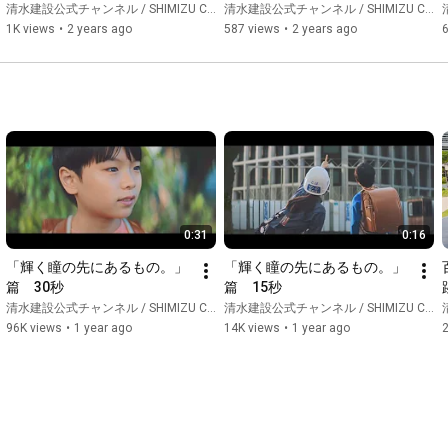
計展2023　遺伝的多様性」
計展2023　遺伝的多様性」
清水建設公式チャンネル / SHIMIZU CORPORATION Official Channel
清水建設公式チャンネル / SHIMIZU CORPORATION Official Channel
清
1K views
•
2 years ago
587 views
•
2 years ago
0:31
0:16
「輝く瞳の先にあるもの。」
「輝く瞳の先にあるもの。」
篇　30秒
篇　15秒
清水建設公式チャンネル / SHIMIZU CORPORATION Official Channel
清水建設公式チャンネル / SHIMIZU CORPORATION Official Channel
清
96K views
•
1 year ago
14K views
•
1 year ago