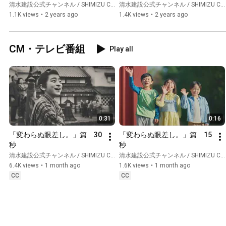
計展2023　遺伝的多様性」
計展2023　遺伝的多様性」
清水建設公式チャンネル / SHIMIZU CORPORATION Official Channel
清水建設公式チャンネル / SHIMIZU CORPORATION Official Channel
1.1K views
•
2 years ago
1.4K views
•
2 years ago
CM・テレビ番組
Play all
0:31
0:16
「変わらぬ眼差し。」篇　30
「変わらぬ眼差し。」篇　15
秒
秒
清水建設公式チャンネル / SHIMIZU CORPORATION Official Channel
清水建設公式チャンネル / SHIMIZU CORPORATION Official Channel
6.4K views
•
1 month ago
1.6K views
•
1 month ago
CC
CC