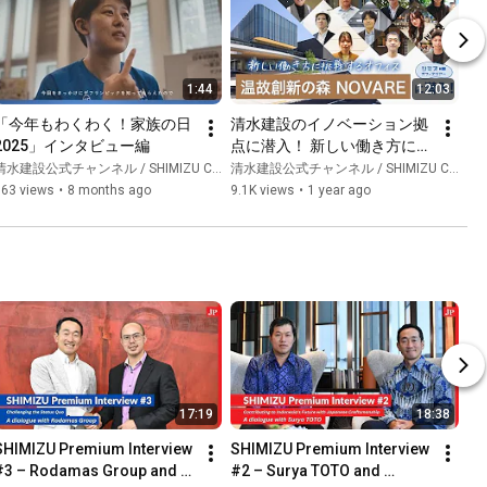
1:44
12:03
「今年もわくわく！家族の日
清水建設のイノベーション拠
2025」インタビュー編
点に潜入！ 新しい働き方に挑
戦するオフィス「シミズ オフ
水建設公式チャンネル / SHIMIZU CORPORATION Official Channel
清水建設公式チャンネル / SHIMIZU CORPORATION Official Channel
ィスツアー NOVARE編」
863 views
•
8 months ago
9.1K views
•
1 year ago
17:19
18:38
SHIMIZU Premium Interview 
SHIMIZU Premium Interview 
#3 – Rodamas Group and 
#2 – Surya TOTO and 