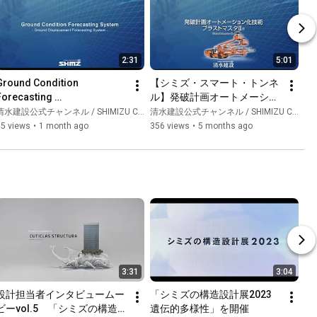
2:31
5:01
Ground Condition 
【シミズ・スマート・トンネ
Forecasting 
ル】発破計画オートメーショ
System（Deformation）
ン化技術「ブラストマスタ
水建設公式チャンネル / SHIMIZU CORPORATION Official Channel
清水建設公式チャンネル / SHIMIZU CORPORATION Official Channel
🄬Ⅱ」
55 views
•
1 month ago
356 views
•
5 months ago
3:31
3:04
設計担当者インタビュームー
「シミズの構造設計展2023　
ビーvol.5　「シミズの構造設
遺伝的多様性」を開催