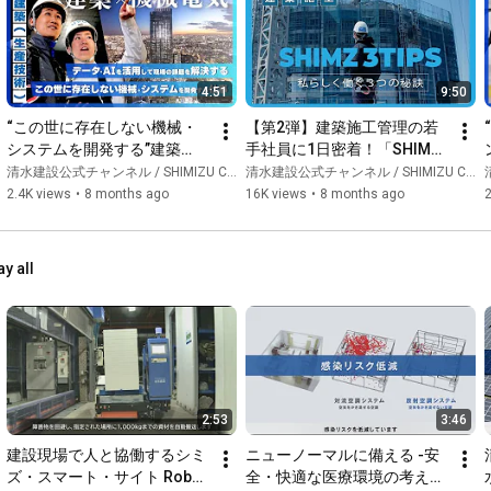
4:51
9:50
“この世に存在しない機械・
【第2弾】建築施工管理の若
システムを開発する”建築
手社員に1日密着！「SHIMZ 
（生産技術）の仕事「シミズ
3TIPS～私らしく働く3つの秘
清水建設公式チャンネル / SHIMIZU CORPORATION Official Channel
清水建設公式チャンネル / SHIMIZU CORPORATION Official Channel
清
の仕事図鑑」
訣～」
2.4K views
•
8 months ago
16K views
•
8 months ago
2
ay all
2:53
3:46
建設現場で人と協働するシミ
ニューノーマルに備える -安
ズ・スマート・サイト Robo-
全・快適な医療環境の考え方