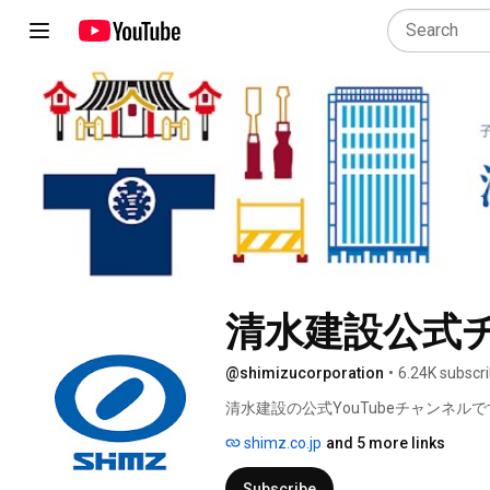
清水建設公式チャンネ
@shimizucorporation
•
6.24K subscr
清水建設の公式YouTubeチャンネルで
shimz.co.jp
and 5 more links
Subscribe