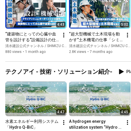
4:43
5:02
“建築物にとっての心臓や血
“超大型機械で土木現場を動
管を設計する”設備設計の仕
かす”土木機電の仕事「シミ
事「シミズの仕事図鑑」
ズの仕事図鑑」
清水建設公式チャンネル / SHIMIZU CORPORATION Official Channel
清水建設公式チャンネル / SHIMIZU CORPORATION Official Channel
880 views
•
1 month ago
2.8K views
•
7 months ago
テクノアイ - 技術・ソリューション紹介-
Pl
4:47
4:45
水素エネルギー利用システム
A hydrogen energy 
「Hydro Q-BiC」
utilization system “Hydro Q-