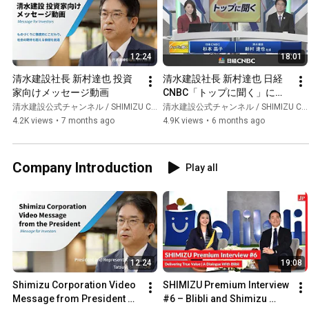
12:24
18:01
清水建設社長 新村達也 投資
清水建設社長 新村達也 日経
家向けメッセージ動画
CNBC「トップに聞く」に出
演（2025年12月22日放送）
清水建設公式チャンネル / SHIMIZU CORPORATION Official Channel
清水建設公式チャンネル / SHIMIZU CORPORATION Official Channel
4.2K views
•
7 months ago
4.9K views
•
6 months ago
Company Introduction
Play all
12:24
19:08
Shimizu Corporation Video 
SHIMIZU Premium Interview 
Message from President 
#6 – Blibli and Shimizu 