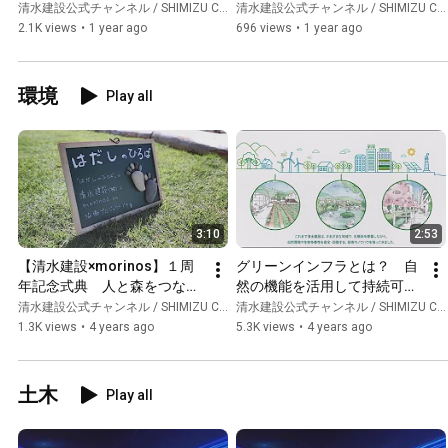
BiC”
清水建設公式チャンネル / SHIMIZU CORPORATION Official Channel
清水建設公式チャンネル / SHIMIZU CORPORATION Official Channel
2.1K views
•
1 year ago
696 views
•
1 year ago
環境
Play all
3:10
2:53
【清水建設×morinos】１周
グリーンインフラとは？　自
年記念式典　人と森をつなぐ
然の機能を活用して持続可能
「はだしの広場」
な社会づくりを
清水建設公式チャンネル / SHIMIZU CORPORATION Official Channel
清水建設公式チャンネル / SHIMIZU CORPORATION Official Channel
1.3K views
•
4 years ago
5.3K views
•
4 years ago
土木
Play all