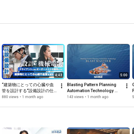
4:43
5:00
“建築物にとっての心臓や血
Blasting Pattern Planning 
管を設計する”設備設計の仕
Automation Technology 
事「シミズの仕事図鑑」
“BLAST MASTER Ⅱ”
880 views
•
1 month ago
143 views
•
1 month ago