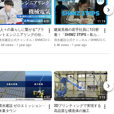
4:51
11:19
“人々の暮らしに繋がる”プラ
建築見積の若手社員に1日密
ントエンジニアリングの仕事
着！「SHIMZ 3TIPS～私らし
「シミズの仕事図鑑」
く働く3つの秘訣～」
水建設公式チャンネル / SHIMIZU CORPORATION Official Channel
清水建設公式チャンネル / SHIMIZU CORPORATION Official Channel
.6K views
•
1 year ago
6.4K views
•
1 year ago
2:52
3:15
清水建設 ゼロエミッション・
3Dプリンティングで実現する
⽔素タウン
高品質な構造体の施工