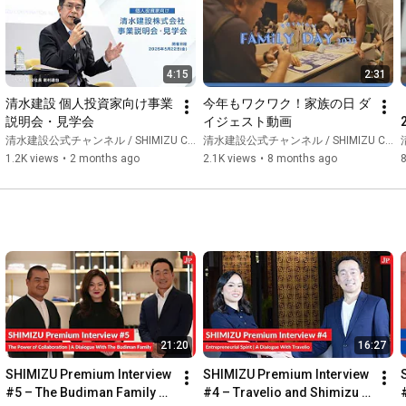
4:15
2:31
清水建設 個人投資家向け事業
今年もワクワク！家族の日 ダ
説明会・見学会
イジェスト動画
清水建設公式チャンネル / SHIMIZU CORPORATION Official Channel
清水建設公式チャンネル / SHIMIZU CORPORATION Official Channel
清
1.2K views
•
2 months ago
2.1K views
•
8 months ago
21:20
16:27
SHIMIZU Premium Interview 
SHIMIZU Premium Interview 
#5 – The Budiman Family 
#4 – Travelio and Shimizu 