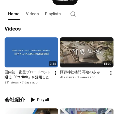
Home
Videos
Playlists
Videos
3:34
15:00
国内初！衛星ブロードバンド
阿蘇神社楼門 再建の歩み
通信「Starlink」を活用した
482 views
•
3 weeks ago
山岳トンネル坑内の遠隔巡回
231 views
•
7 days ago
会社紹介
Play all