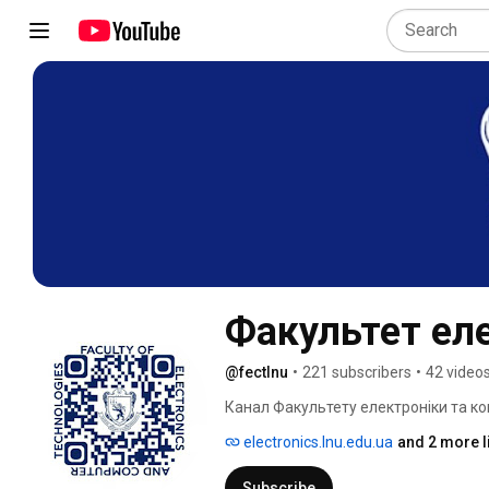
Факультет еле
@fectlnu
•
221 subscribers
•
42 video
Канал Факультету електроніки та ко
університету імені Івана Франка. Ми
electronics.lnu.edu.ua
and 2 more l
Драгоманова, 50. 
Subscribe