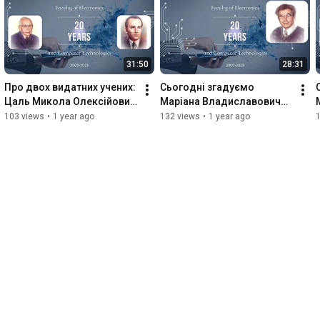
31:50
28:31
Про двох видатних учених: 
Сьогодні згадуємо 
Цаль Микола Олексійович 
Маріана Владиславовича 
та Палюх Богдан 
Пашковського – 
103 views
•
1 year ago
132 views
•
1 year ago
Михайлович.
розповідає Коман Богдан 
Петрович.