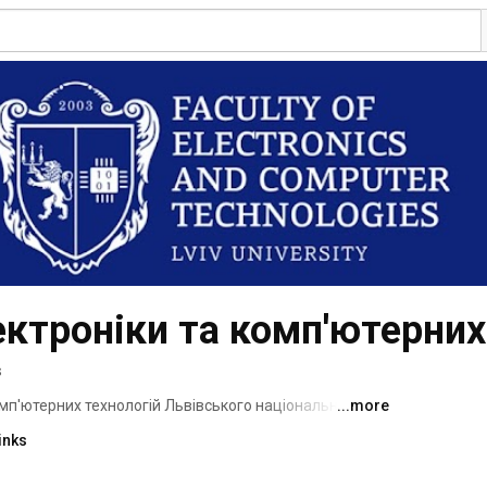
ктроніки та комп'ютерних
s
мп'ютерних технологій Львівського національного 
...more
 розташовані у м. Львів за адресою вулиця 
inks