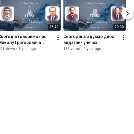
36:49
29:30
Сьогодні говоримо про 
Сьогодні згадуємо двох 
Миколу Григоровича 
видатних учених: 
Максимовича та  Лева 
Савицький Вадим 
101 views
•
1 year ago
183 views
•
1 year ago
Ароновича Синицького.
Григорович та Савицький 
Іван Володимирович