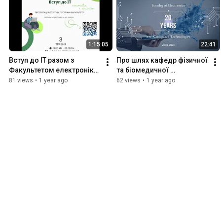
1:15:05
22:41
Вступ до ІТ разом з 
Про шлях кафедр фізичної 
Факультетом електроніки 
та біомедичної 
та комп'ютерних 
електроніки і сенсорної та 
81 views
•
1 year ago
62 views
•
1 year ago
технологій 2025🌐
напівпровідникової 
електроніки.