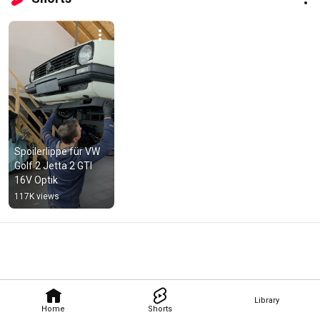
Spoilerlippe für VW 
Golf 2 Jetta 2 GTI 
16V Optik
117K views
Library
Home
Shorts