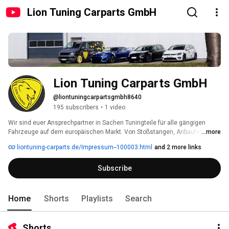
Lion Tuning Carparts GmbH
Lion Tuning Carparts GmbH
@liontuningcarpartsgmbh8640
195 subscribers
•
1 video
Wir sind euer Ansprechpartner in Sachen Tuningteile für alle gängigen 
Fahrzeuge auf dem europäischen Markt. Von Stoßstangen, Anbauteilen 
...more
und Spoilern, über Frontscheinwerfer und Rückleuchten bis hin zu 
liontuning-carparts.de/Impressum--100003.html
and 2 more links
Carbonteilen, Leuchtmitteln und vielem mehr finden Sie bei uns alles, was 
das Automobil Herz begehrt. 
Subscribe
Home
Shorts
Playlists
Search
Shorts