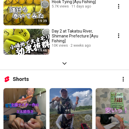
Hook Tying [Ayu Fishing]
5.7K views
11 days ago
19:39
Day 2 at Takatsu River,
Shimane Prefecture [Ayu
Fishing]
10K views
2 weeks ago
19:46
Shorts