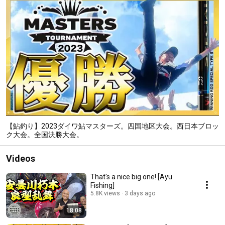
【鮎釣り】2023ダイワ鮎マスターズ。四国地区大会。西日本ブロッ
ク大会。全国決勝大会。
Videos
That's a nice big one! [Ayu
Fishing]
5.8K views
3 days ago
18:08