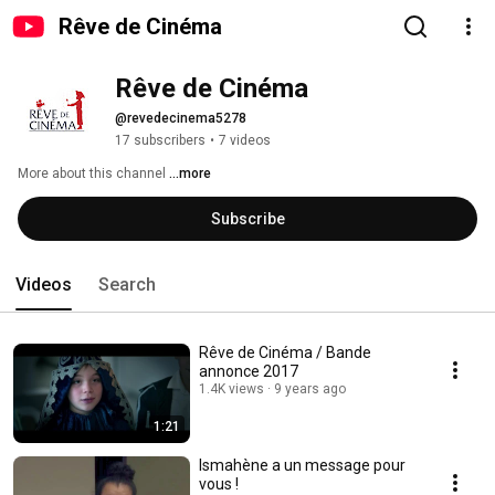
Rêve de Cinéma
Rêve de Cinéma
@revedecinema5278
17 subscribers
•
7 videos
More about this channel
...more
Subscribe
Videos
Search
Rêve de Cinéma / Bande
annonce 2017
1.4K views
9 years ago
1:21
Ismahène a un message pour
vous !