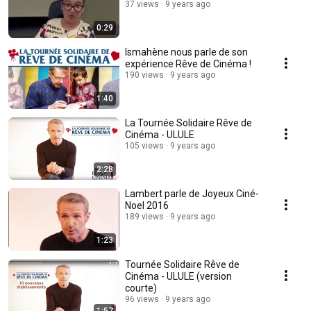
37 views
9 years ago
0:29
Ismahène nous parle de son
expérience Rêve de Cinéma !
190 views
9 years ago
1:40
La Tournée Solidaire Rêve de
Cinéma - ULULE
105 views
9 years ago
2:28
Lambert parle de Joyeux Ciné-
Noel 2016
189 views
9 years ago
1:23
Tournée Solidaire Rêve de
Cinéma - ULULE (version
courte)
96 views
9 years ago