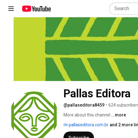
Pallas Editora
@pallaseditora8459
•
624 subscriber
More about this channel
...more
pallaseditora.com.br
and 2 more li
Subscribe