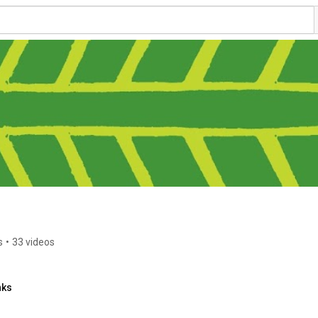
s
•
33 videos
nks