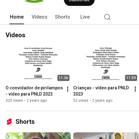
Home
Videos
Shorts
Live
Videos
11:36
11:59
O convidador de pirilampos 
Crianças - vídeo para PNLD 
- vídeo para PNLD 2023
2023
320 views
•
2 years ago
52 views
•
2 years ago
Shorts