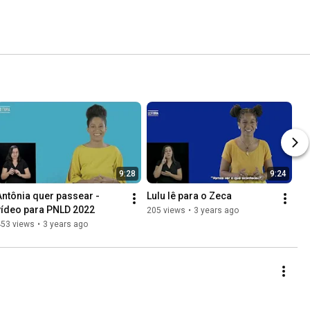
9:28
9:24
Antônia quer passear - 
Lulu lê para o Zeca
vídeo para PNLD 2022
205 views
•
3 years ago
453 views
•
3 years ago