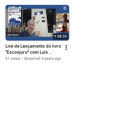
1:08:33
Live de Lançamento do livro 
"Esconjuro" com Luís 
Pimentel e Chico Alencar
61 views
•
Streamed 4 years ago