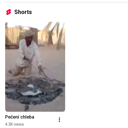
Shorts
Pečení chleba
4.3K views