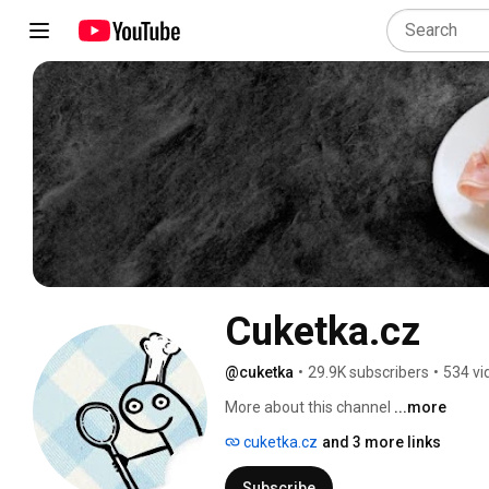
Cuketka.cz
@cuketka
•
29.9K subscribers
•
534 vi
More about this channel
...more
cuketka.cz
and 3 more links
Subscribe