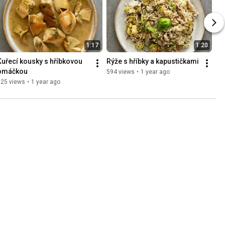
1:17
1:20
Kuřecí kousky s hříbkovou 
Rýže s hříbky a kapustičkami
omáčkou
594 views
•
1 year ago
725 views
•
1 year ago