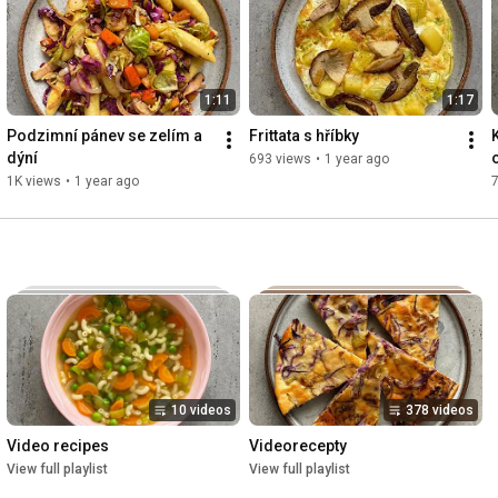
1:11
1:17
Podzimní pánev se zelím a 
Frittata s hříbky
dýní
693 views
•
1 year ago
1K views
•
1 year ago
10 videos
378 videos
Video recipes
Videorecepty
View full playlist
View full playlist