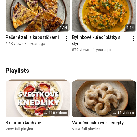
1:14
1:14
Pečené zelí s kapustičkami
Bylinkové kuřecí plátky s 
dýní
2.2K views
•
1 year ago
879 views
•
1 year ago
Playlists
118 videos
18 videos
Skromná kuchyně
Vánoční cukroví a recepty
View full playlist
View full playlist