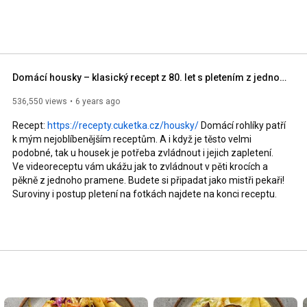
Domácí housky – klasický recept z 80. let s pletením z jednoho pramene
536,550 views
6 years ago
Recept: 
https://recepty.cuketka.cz/housky/
 Domácí rohlíky patří 
k mým nejoblíbenějším receptům. A i když je těsto velmi 
podobné, tak u housek je potřeba zvládnout i jejich zapletení. 
Ve videoreceptu vám ukážu jak to zvládnout v pěti krocích a 
pěkně z jednoho pramene. Budete si připadat jako mistři pekaři! 
Suroviny i postup pletení na fotkách najdete na konci receptu.