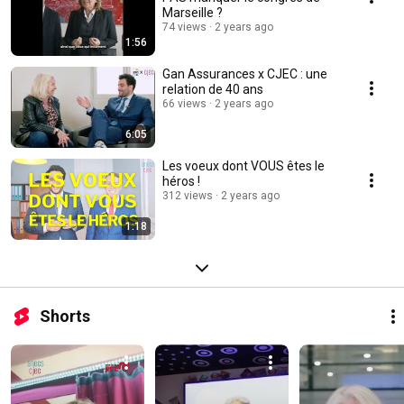
Marseille ?
74 views
2 years ago
1:56
Gan Assurances x CJEC : une
relation de 40 ans
66 views
2 years ago
6:05
Les voeux dont VOUS êtes le
héros !
312 views
2 years ago
1:18
Shorts