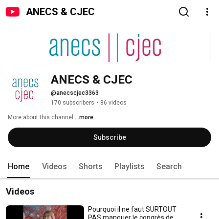
ANECS & CJEC
ANECS & CJEC
@anecscjec3363
170 subscribers
•
86 videos
More about this channel
...more
Subscribe
Home
Videos
Shorts
Playlists
Search
Videos
Pourquoi il ne faut SURTOUT
PAS manquer le congrès de