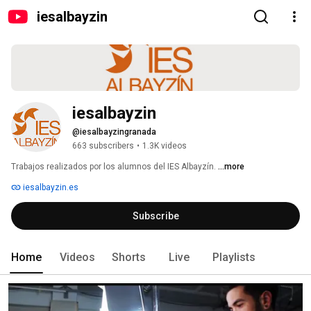
iesalbayzin
iesalbayzin
@iesalbayzingranada
663 subscribers
•
1.3K videos
Trabajos realizados por los alumnos del IES Albayzín. 
...more
iesalbayzin.es
Subscribe
Home
Videos
Shorts
Live
Playlists