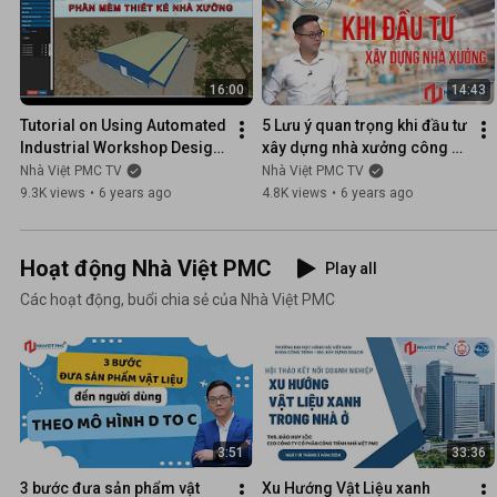
16:00
14:43
Tutorial on Using Automated 
5 Lưu ý quan trọng khi đầu tư 
Industrial Workshop Design 
xây dựng nhà xưởng công 
Software - Nha Viet PMC
nghiệp - Nhà Việt PMC
Nhà Việt PMC TV
Nhà Việt PMC TV
9.3K views
•
6 years ago
4.8K views
•
6 years ago
Hoạt động Nhà Việt PMC
Play all
Các hoạt động, buổi chia sẻ của Nhà Việt PMC
3:51
33:36
3 bước đưa sản phẩm vật 
Xu Hướng Vật Liệu xanh 