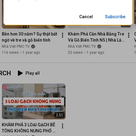
Cancel
Subscribe
2:27
2:37
Bền hơn 30 năm? Sự thật bất 
Khám Phá Căn Nhà Bằng Tre 
ngờ về tre và gỗ biến tính
Và Gỗ Biến Tính N5 | Nhà Lắp 
Ghép Sang Trọng, Tiện Nghi 
Nhà Việt PMC TV
Nhà Việt PMC TV
Chỉ Từ 308 Triệu!
116 views
•
1 year ago
52 views
•
1 year ago
ARCH
Play all
2:51
KHÁM PHÁ 3 LOẠI GẠCH BÊ 
TÔNG KHÔNG NUNG PHỔ 