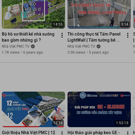
14:55
3:14
Bộ hồ sơ thiết kế nhà xưởng 
Thi công thực tế Tấm Panel 
bao gồm những gì ?
LightWall | Tấm tường bê 
tông nhẹ | Nhà Việt PMC
Nhà Việt PMC TV
Nhà Việt PMC TV
1.7K views
•
6 years ago
3.5K views
•
5 years ago
13:16
1:52:13
Giới thiệu Nhà Việt PMC | 12 
Hội thảo giải pháp keo GE - 