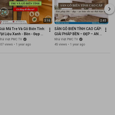
3:16
2:45
Giải Mã Tre Và Gỗ Biến Tính: 
SÀN GỖ BIẾN TÍNH CAO CẤP: 
Vật Liệu Xanh - Bền - Đẹp 
GIẢI PHÁP BỀN – ĐẸP – AN 
Đỉnh Cao Cho Mọi Công 
TOÀN CHO NỘI THẤT HIỆN 
Nhà Việt PMC TV
Nhà Việt PMC TV
Trình!
ĐẠI
107 views
•
1 year ago
45 views
•
1 year ago