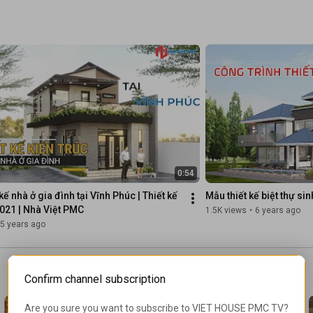
5. Showroom -- 
https://bit.ly/2VwWFhu
© Bản quyền thuộc về NHÀ VIỆT PMC 

© Copyright by NHÀ VIỆT PMC. Please do not Reup
0:54
ế nhà ở gia đình tại Vĩnh Phúc | Thiết kế 
Mẫu thiết kế biệt thự s
2021 | Nhà Việt PMC
1.5K views
•
6 years ago
5 years ago
Confirm channel subscription
Are you sure you want to subscribe to 
VIET HOUSE PMC TV
?