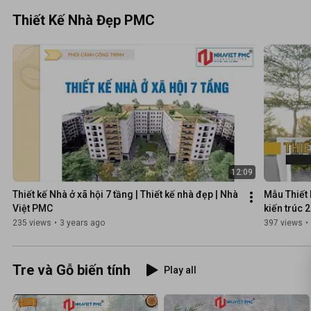
Thiết Kế Nhà Đẹp PMC
12:09
Thiết kế Nhà ở xã hội 7 tầng | Thiết kế nhà đẹp | Nhà 
Mẫu Thiết k
Việt PMC
kiến trúc 
235 views
•
3 years ago
397 views
•
Tre và Gỗ biến tính
Play all