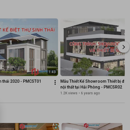
1:43
inh thái 2020 - PMCST01
Mẫu Thiết Kế Showroom Thiết bị điện v
nội thất tại Hải Phòng - PMCSR02
1.2K views
•
6 years ago