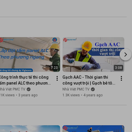
7:23
3:08
Công trình thực tế thi công 
Gạch AAC - Thời gian thi 
tấm panel ALC theo phương 
công vượt trội | Gạch bê tông 
ngang | Bê tông khí chưng 
khí chưng áp | Nhà Việt PMC
Nhà Việt PMC TV
Nhà Việt PMC TV
áp | Nhà Việt PMC
11K views
•
3 years ago
1.3K views
•
4 years ago