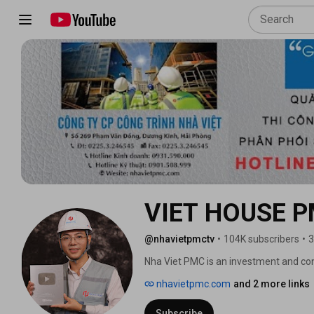
VIET HOUSE 
@nhavietpmctv
•
104K subscribers
•
3
Nha Viet PMC is an investment and co
ASSEMBLY HOUSES with 15 years of ex
nhavietpmc.com
and 2 more links
Subscribe