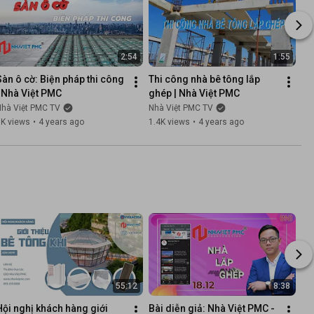
2:54
1:55
Sàn ô cờ: Biện pháp thi công 
Thi công nhà bê tông lắp 
| Nhà Việt PMC
ghép | Nhà Việt PMC
Nhà Việt PMC TV
Nhà Việt PMC TV
1K views
•
4 years ago
1.4K views
•
4 years ago
55:12
8:38
Hội nghị khách hàng giới 
Bài diễn giả: Nhà Việt PMC - 