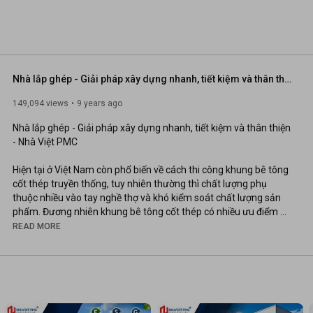
Nhà lắp ghép - Giải pháp xây dựng nhanh, tiết kiệm và thân thiện
149,094 views
9 years ago
Nhà lắp ghép - Giải pháp xây dựng nhanh, tiết kiệm và thân thiện 
- Nhà Việt PMC

Hiện tại ở Việt Nam còn phổ biến về cách thi công khung bê tông 
cốt thép truyền thống, tuy nhiên thường thì chất lượng phụ 
thuộc nhiều vào tay nghề thợ và khó kiểm soát chất lượng sản 
phẩm. Đương nhiên khung bê tông cốt thép có nhiều ưu điểm 
không thể phủ nhận, tuy nhiên với những tiến bộ về khoa học kỹ 
READ MORE
thuật trong lĩnh vực xây dựng hiện nay, các Chủ đầu tư công 
trình nên quan tâm đến các giải pháp mới để phù hợp hơn với 
mục đích đầu tư công trình, trong đó giải pháp nhà lắp ghép 
khung thép hiện nay đang là một giải pháp được ưu tiên lựa 
chọn.
