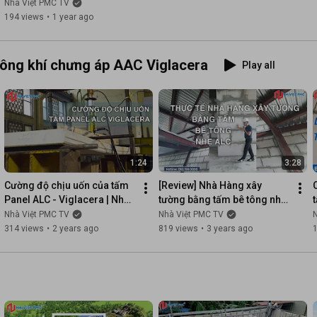
BIẾN NHẤT 2025: ƯU NHƯỢC 
Nhà Việt PMC TV
ĐIỂM CHI TIẾT
194 views
•
1 year ago
tông khí chưng áp AAC Viglacera
Play all
1:24
3:28
Cường độ chịu uốn của tấm 
[Review] Nhà Hàng xây 
Panel ALC - Viglacera | Nhà 
tường bằng tấm bê tông nhẹ 
Việt PMC
ALC | Bê tông khí chưng áp 
Nhà Việt PMC TV
Nhà Việt PMC TV
Hải Phòng| Nhà Việt PMC
314 views
•
2 years ago
819 views
•
3 years ago