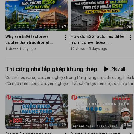
1:47
1:28
Why are ESG factories 
How do ESG factories differ 
cooler than traditional 
from conventional 
ones?
factories?
1 view
•
1 day ago
10 views
•
5 days ago
Thi công nhà lắp ghép khung thép
Play all
Có thể nói, với sự chuyên nghiệp trong từng hạng mục thi công, hiểu b
đội ngũ nhân công chuyên nghiệp… Tất cả đã tạo nên một dịch vụ th
nghiệp mang thương hiệu Nhà Việt PMC. Hotline 093.159.0000
4:09
5:33