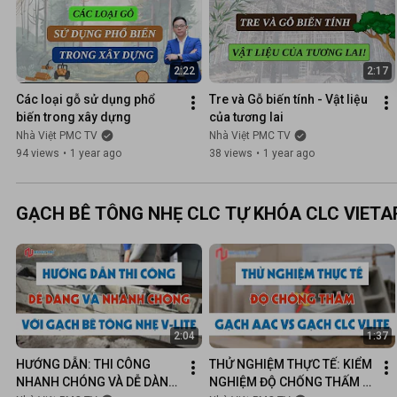
2:22
2:17
Các loại gỗ sử dụng phổ 
Tre và Gỗ biến tính - Vật liệu 
biến trong xây dựng
của tương lai
Nhà Việt PMC TV
Nhà Việt PMC TV
94 views
•
1 year ago
38 views
•
1 year ago
GẠCH BÊ TÔNG NHẸ CLC TỰ KHÓA CLC VIET
2:04
1:37
HƯỚNG DẪN: THI CÔNG 
THỬ NGHIỆM THỰC TẾ: KIỂM 
NHANH CHÓNG VÀ DỄ DÀNG 
NGHIỆM ĐỘ CHỐNG THẤM 