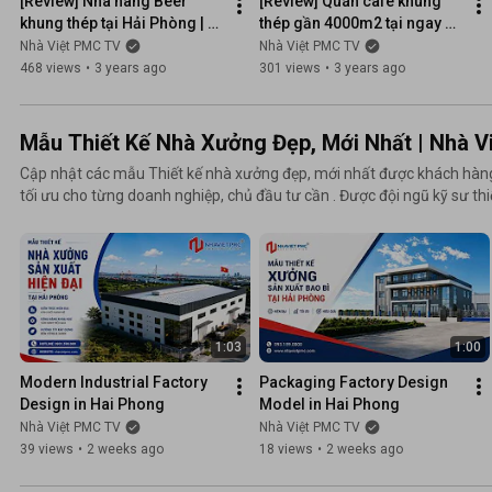
[Review] Nhà hàng Beer 
[Review] Quán cafe khung 
khung thép tại Hải Phòng | 
thép gần 4000m2 tại ngay 
Thi công nhà lắp ghép | Nhà 
trung tâm Bãi Cháy - Quảng 
Nhà Việt PMC TV
Nhà Việt PMC TV
Việt PMC
Ninh | Nhà Việt PMC
468 views
•
3 years ago
301 views
•
3 years ago
Mẫu Thiết Kế Nhà Xưởng Đẹp, Mới Nhất | Nhà 
Cập nhật các mẫu Thiết kế nhà xưởng đẹp, mới nhất được khách hàng 
tối ưu cho từng doanh nghiệp, chủ đầu tư cần . Được đội ngũ kỹ sư th
hợp lại. Hi vọng nó sẽ cho Quý khách hàng thêm các ý tưởng mới cho
tư xây dựng:
1:03
1:00
Modern Industrial Factory 
Packaging Factory Design 
Design in Hai Phong
Model in Hai Phong
Nhà Việt PMC TV
Nhà Việt PMC TV
39 views
•
2 weeks ago
18 views
•
2 weeks ago