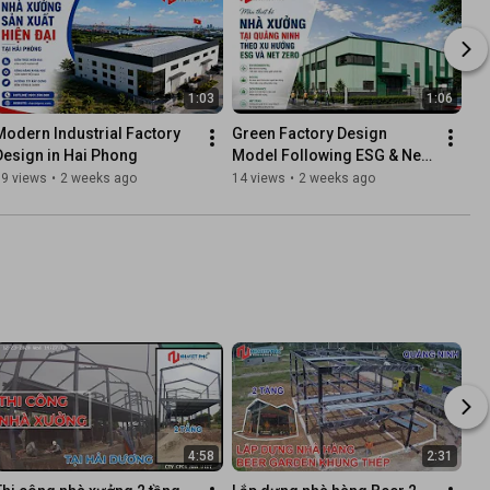
1:03
1:06
Modern Industrial Factory 
Green Factory Design 
Design in Hai Phong
Model Following ESG & Net 
Zero Trends in Quang Ninh
39 views
•
2 weeks ago
14 views
•
2 weeks ago
4:58
2:31