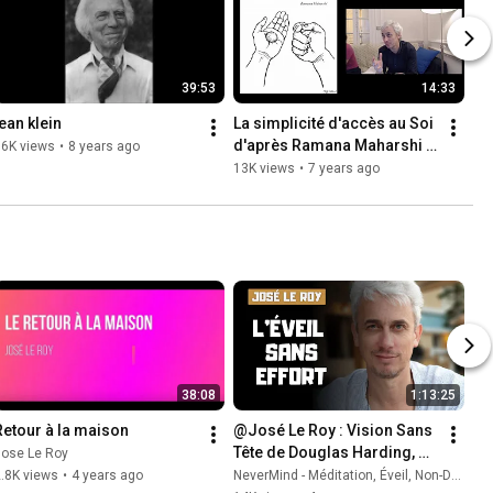
39:53
14:33
jean klein
La simplicité d'accès au Soi 
d'après Ramana Maharshi 
16K views
•
8 years ago
et Douglas Harding
13K views
•
7 years ago
38:08
1:13:25
Retour à la maison
@José Le Roy : Vision Sans 
Tête de Douglas Harding, 
Jose Le Roy
Eveil spirituel, Méditation, 
.8K views
•
4 years ago
NeverMind - Méditation, Éveil, Non-Dualité