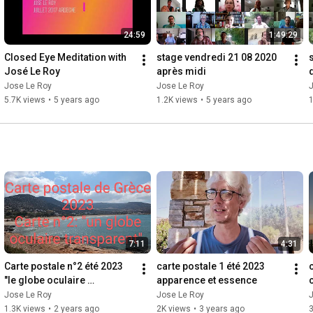
24:59
1:49:29
Closed Eye Meditation with 
stage vendredi 21 08 2020 
José Le Roy
après midi
d
Jose Le Roy
Jose Le Roy
5.7K views
•
5 years ago
1.2K views
•
5 years ago
1
7:11
4:31
Carte postale n°2 été 2023 
carte postale 1 été 2023 
"le globe oculaire 
apparence et essence
transparent"
Jose Le Roy
Jose Le Roy
1.3K views
•
2 years ago
2K views
•
3 years ago
3