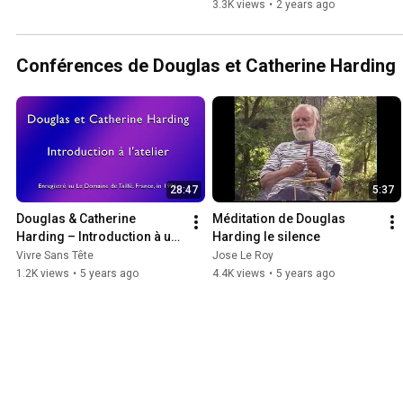
3.3K views
•
2 years ago
Conférences de Douglas et Catherine Harding
28:47
5:37
Douglas & Catherine 
Méditation de Douglas 
Harding – Introduction à un 
Harding le silence
atelier
Vivre Sans Tête
Jose Le Roy
1.2K views
•
5 years ago
4.4K views
•
5 years ago