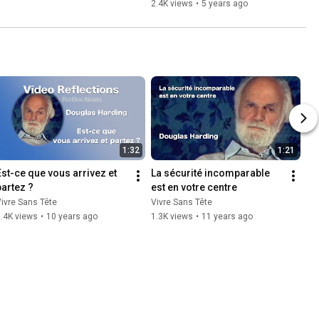
2.4K views
•
5 years ago
1:32
1:21
Est-ce que vous arrivez et 
La sécurité incomparable 
partez ?
est en votre centre
ivre Sans Tête
Vivre Sans Tête
.4K views
•
10 years ago
1.3K views
•
11 years ago