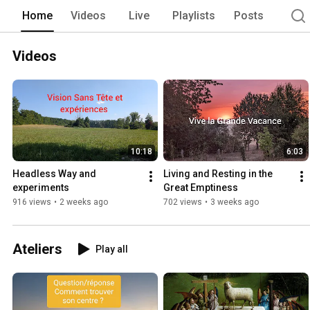
Home
Videos
Live
Playlists
Posts
Videos
10:18
6:03
Headless Way and 
Living and Resting in the 
experiments
Great Emptiness
916 views
•
2 weeks ago
702 views
•
3 weeks ago
Ateliers
Play all