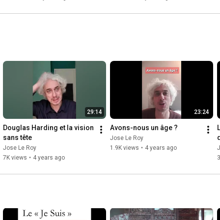
29:14
23:24
Douglas Harding et la vision 
Avons-nous un âge ?
L
sans tête
Jose Le Roy
Jose Le Roy
1.9K views
•
4 years ago
7K views
•
4 years ago
3