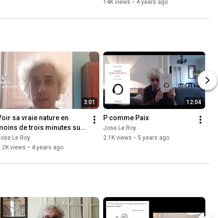
Philosophie
14K views
•
4 years ago
3:01
12:04
Voir sa vraie nature en 
P comme Paix
moins de trois minutes sur 
Jose Le Roy
iktok
Jose Le Roy
2.1K views
•
5 years ago
.2K views
•
4 years ago