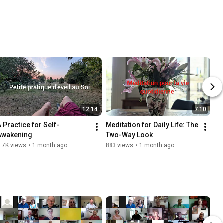
12:14
7:10
A Practice for Self-
Meditation for Daily Life: The 
Awakening
Two-Way Look
.7K views
•
1 month ago
883 views
•
1 month ago