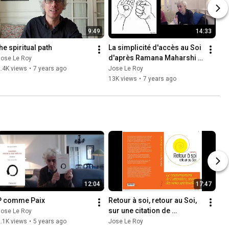
9:49
14:33
he spiritual path
La simplicité d'accès au Soi 
d'après Ramana Maharshi 
Jose Le Roy
et Douglas Harding
.4K views
•
7 years ago
Jose Le Roy
13K views
•
7 years ago
12:04
17:47
P comme Paix
Retour à soi, retour au Soi, 
sur une citation de 
Jose Le Roy
Padmasambhava
.1K views
•
5 years ago
Jose Le Roy