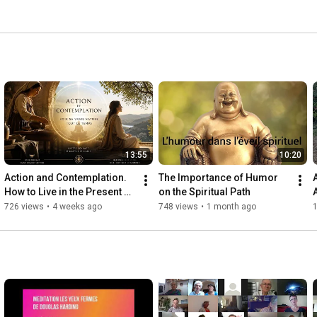
13:55
10:20
Action and Contemplation. 
The Importance of Humor 
How to Live in the Present 
on the Spiritual Path
While Taking Action?
726 views
•
4 weeks ago
748 views
•
1 month ago
1