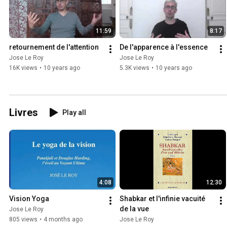
11:59
8:17
retournement de l'attention
De l'apparence à l'essence
Jose Le Roy
Jose Le Roy
16K views
•
10 years ago
5.3K views
•
10 years ago
Livres
Play all
4:08
12:30
Vision Yoga
Shabkar et l'infinie vacuité 
de la vue
Jose Le Roy
805 views
•
4 months ago
Jose Le Roy