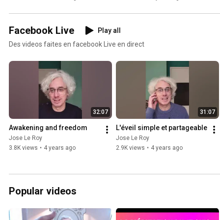
Facebook Live
Play all
Des videos faites en facebook Live en direct
32:07
31:07
Awakening and freedom
L'éveil simple et partageable
Jose Le Roy
Jose Le Roy
3.8K views
•
4 years ago
2.9K views
•
4 years ago
Popular videos