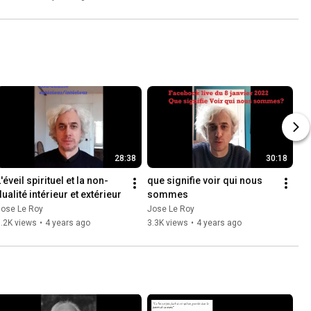
28:38
30:18
'éveil spirituel et la non-
que signifie voir qui nous 
dualité intérieur et extérieur
sommes
Jose Le Roy
Jose Le Roy
.2K views
•
4 years ago
3.3K views
•
4 years ago