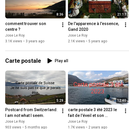
8:36
21:17
comment trouver son 
De l'apparence à l'essence, 
centre ?
Gand 2020
Jose Le Roy
Jose Le Roy
3.1K views
•
3 years ago
2.1K views
•
5 years ago
Carte postale
Play all
5:29
12:40
Postcard from Switzerland: 
carte postale 3 été 2023 le 
I am not what I seem.
fait de l'éveil et son 
interprétation
Jose Le Roy
Jose Le Roy
903 views
•
5 months ago
1.7K views
•
2 years ago