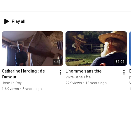
Play all
4:41
34:05
Catherine Harding : de 
L'homme sans tête
l'amour
Vivre Sans Tête
Jose Le Roy
22K views
•
13 years ago
V
1.6K views
•
5 years ago
1