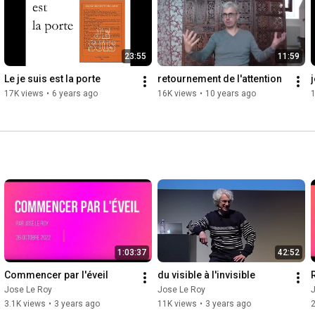
23:55
11:59
Le je suis est la porte
retournement de l'attention
17K views
•
6 years ago
16K views
•
10 years ago
1:03:37
42:52
Commencer par l'éveil
du visible à l'invisible
Jose Le Roy
Jose Le Roy
3.1K views
•
3 years ago
11K views
•
3 years ago
2