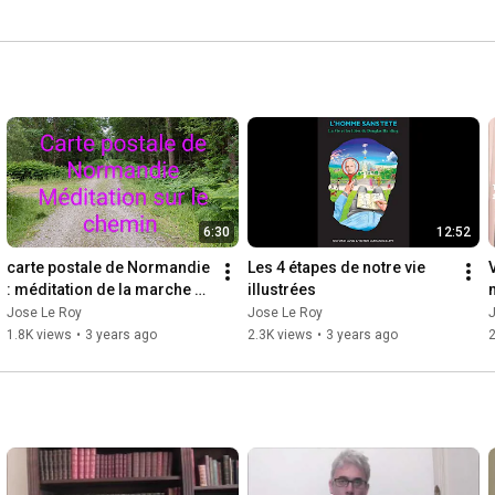
6:30
12:52
carte postale de Normandie 
Les 4 étapes de notre vie 
: méditation de la marche 
illustrées
sans tête
t
Jose Le Roy
Jose Le Roy
1.8K views
•
3 years ago
2.3K views
•
3 years ago
2