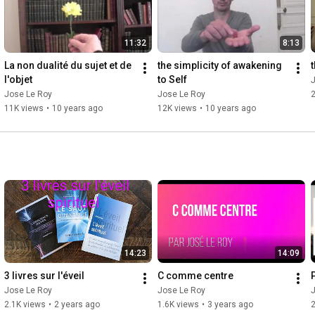
11:32
8:13
La non dualité du sujet et de 
the simplicity of awakening 
t
l'objet
to Self
Jose Le Roy
Jose Le Roy
2
11K views
•
10 years ago
12K views
•
10 years ago
14:23
14:09
3 livres sur l'éveil
C comme centre
Jose Le Roy
Jose Le Roy
2.1K views
•
2 years ago
1.6K views
•
3 years ago
2