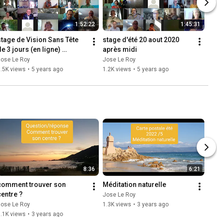
1:52:22
1:45:31
stage de Vision Sans Tête 
stage d'été 20 aout 2020 
e 3 jours (en ligne) 
après midi
vendredi 21 08 2020 matin
Jose Le Roy
Jose Le Roy
.5K views
•
5 years ago
1.2K views
•
5 years ago
8:36
6:21
comment trouver son 
Méditation naturelle
centre ?
Jose Le Roy
Jose Le Roy
1.3K views
•
3 years ago
.1K views
•
3 years ago