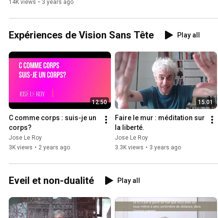
de manquer d'amour
14K views
•
3 years ago
Expériences de Vision Sans Tête
Play all
12:50
15:01
C comme corps : suis-je un 
Faire le mur : méditation sur 
corps?
la liberté.
Jose Le Roy
Jose Le Roy
3K views
•
2 years ago
3.3K views
•
3 years ago
Eveil et non-dualité
Play all