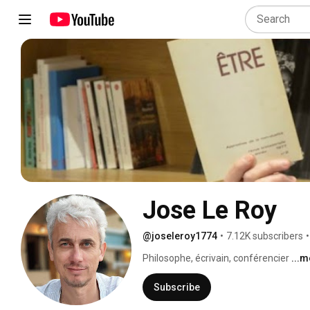
Jose Le Roy
@joseleroy1774
•
7.12K subscribers
•
Philosophe, écrivain, conférencier 
...
Subscribe