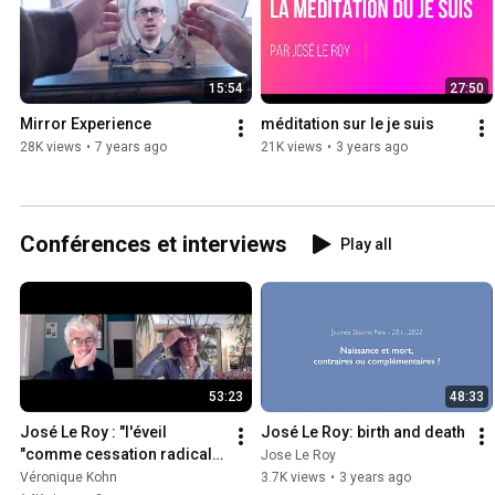
15:54
27:50
Mirror Experience
méditation sur le je suis
28K views
•
7 years ago
21K views
•
3 years ago
Conférences et interviews
Play all
53:23
48:33
José Le Roy : "l'éveil 
José Le Roy: birth and death
"comme cessation radicale 
Jose Le Roy
de la croyance au sentiment  
Véronique Kohn
3.7K views
•
3 years ago