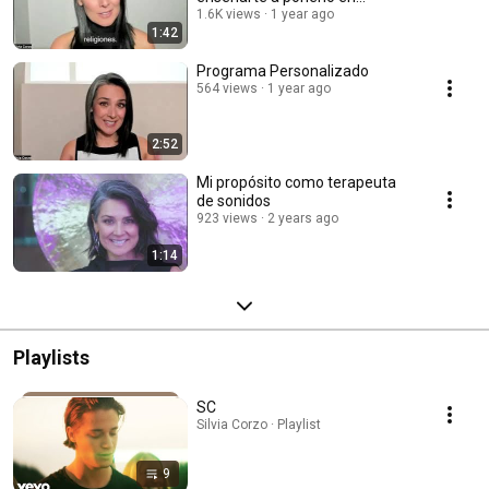
práctica.
1.6K views
1 year ago
1:42
Programa Personalizado
564 views
1 year ago
2:52
Mi propósito como terapeuta
de sonidos
923 views
2 years ago
1:14
Playlists
SC
Silvia Corzo · Playlist
9