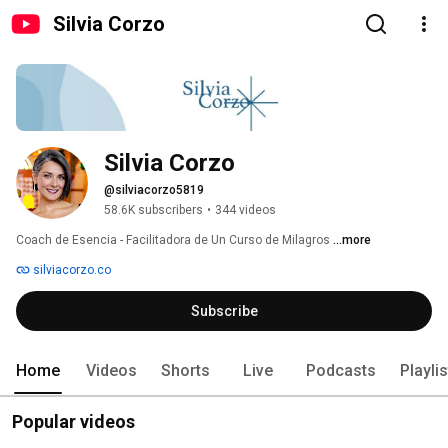
Silvia Corzo
Silvia Corzo
@silviacorzo5819
58.6K subscribers
•
344 videos
Coach de Esencia - Facilitadora de Un Curso de Milagros 
...more
silviacorzo.co
Subscribe
Home
Videos
Shorts
Live
Podcasts
Playli
Popular videos