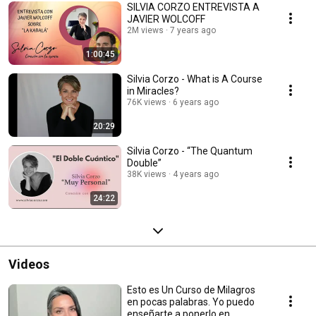
SILVIA CORZO ENTREVISTA A
JAVIER WOLCOFF
2M views
7 years ago
1:00:45
Silvia Corzo - What is A Course
in Miracles?
76K views
6 years ago
20:29
Silvia Corzo - “The Quantum
Double”
38K views
4 years ago
24:22
Videos
Esto es Un Curso de Milagros
en pocas palabras. Yo puedo
enseñarte a ponerlo en