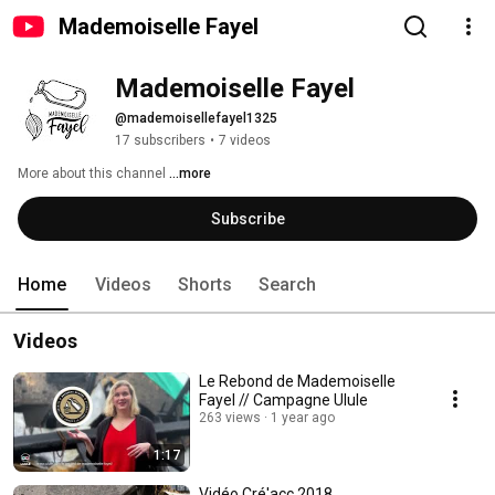
Mademoiselle Fayel
Mademoiselle Fayel
@mademoisellefayel1325
17 subscribers
•
7 videos
More about this channel
...more
Subscribe
Home
Videos
Shorts
Search
Videos
Le Rebond de Mademoiselle
Fayel // Campagne Ulule
263 views
1 year ago
1:17
Vidéo Cré'acc 2018