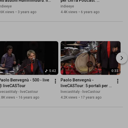
Ultrasuoni HumminGuru: il 
per chi fa Podcast. 
est in italiano!
Unboxing video
ndieeye
indieeye
16K views
•
3 years ago
4.4K views
•
6 years ago
5:42
0:33
Paolo Benvegnù - 500 - live 
Paolo Benvegnù - 
@ liveCASTour
liveCASTour: 5 portali per 
presentare 500, il nuovo EP
ivecastitaly - liveCastour
livecastitaly - liveCastour
.8K views
•
16 years ago
4.2K views
•
17 years ago