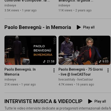
Controller e Composer: la 
analogico: la guida 
video guida completa
completa in italiano
indieeye
indieeye
3.5K views
•
1 year ago
11K views
•
2 years ago
Paolo Benvegnù - in Memoria
Play all
21:58
6:03
Paolo Benvegnù. In 
Paolo Benvegnù - 75 Giorni 
Memoria
- live @ liveCASTour
indieeye
livecastitaly - liveCastour
21K views
•
1 year ago
4.7K views
•
16 years ago
INTERVISTE MUSICA & VIDEOCLIP
Play all
Tutte le video interviste dedicate ai protagonisti internazionali della 