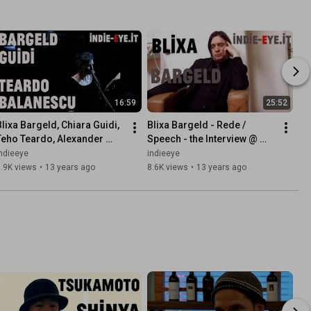
16:59
25:52
Blixa Bargeld, Chiara Guidi, 
Blixa Bargeld - Rede / 
Teho Teardo, Alexander 
Speech - the Interview @ 
Balanescu - Ingiuria - The 
Indie-eye.it
ndieeye
indieeye
Video Interview
.9K views
•
13 years ago
8.6K views
•
13 years ago