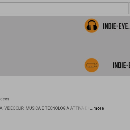
ideos
MA, VIDEOCLIP,  MUSICA E TECNOLOGIA ATTIVA DAL 2005. 
...more
 di INDIE-EYE dove vengono regolarmente pubblicati 