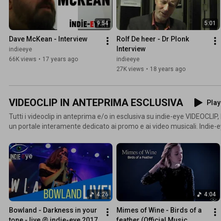
9:54
5:01
Dave McKean - Interview
Rolf De heer - Dr Plonk 
Interview
indieeye
66K views
•
17 years ago
indieeye
27K views
•
18 years ago
VIDEOCLIP IN ANTEPRIMA ESCLUSIVA
Play
Tutti i videoclip in anteprima e/o in esclusiva su indie-eye VIDEOCLIP, la prima testata italiana con
un portale interamente dedicato ai promo e ai video musicali. Indie-e
questa parte: http://bit.ly/indie-eye-video-clip
4:26
4:04
Bowland - Darkness in your 
Mimes of Wine - Birds of a 
tone - live @ indie-eye 2017
feather (Official Music 