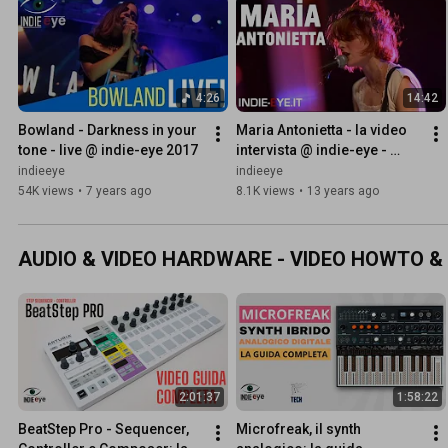
4:26
14:42
Bowland - Darkness in your 
Maria Antonietta - la video 
tone - live @ indie-eye 2017
intervista @ indie-eye - 
Chianciano, Festa della 
indieeye
indieeye
Musica 2012
54K views
•
7 years ago
8.1K views
•
13 years ago
AUDIO & VIDEO HARDWARE - VIDEO HOWTO &
2:01:37
1:58:22
BeatStep Pro - Sequencer, 
Microfreak, il synth 