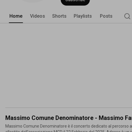
Home
Videos
Shorts
Playlists
Posts
Massimo Comune Denominatore - Massimo Fant
Massimo Comune Denominatore è il concerto dedicato al percorso ar
allestito dall'associazione MCD il 22 Febbraio del 2025. Adesso è un v