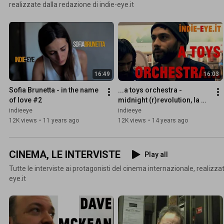
realizzate dalla redazione di indie-eye.it
16:49
16:03
Sofia Brunetta - in the name 
...a toys orchestra - 
of love #2
midnight (r)revolution, la 
video intervista
indieeye
indieeye
12K views
•
11 years ago
12K views
•
14 years ago
CINEMA, LE INTERVISTE
Play all
Tutte le interviste ai protagonisti del cinema internazionale, realizzat
eye.it