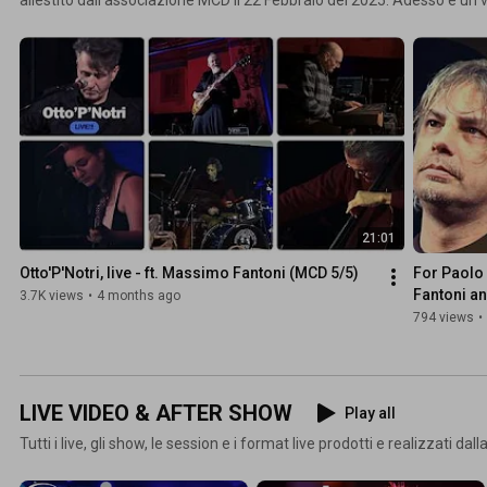
e articolato in cinque segmenti che restituiscono integralmente l'intens
musicisti che si sono alternati sul palco in cinque diversi set. Ogni vi
scadenza settimanale a partire da lunedì 23 Febbraio 2026 e docum
significativa nella quasi quarantennale attività musicale del chitarris
compositore toscano.
21:01
Otto'P'Notri, live - ft. Massimo Fantoni (MCD 5/5)
For Paolo 
Fantoni a
3.7K views
•
4 months ago
794 views
•
LIVE VIDEO & AFTER SHOW
Play all
Tutti i live, gli show, le session e i format live prodotti e realizzati dal