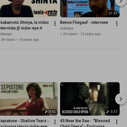
8:27
21:53
Tsukamoto Shinya, la video 
Bence Fliegauf - interview
intervista @ indie-eye.it
indieeye
ndieeye
1.2K views
•
12 years ago
.3K views
•
14 years ago
3:42
3:37
Sepiatone - Shallow Tears - 
45 Near the Sea -  "Blessed 
Esclusiva lancio indie-eye
Child Opera" - Esclusiva 