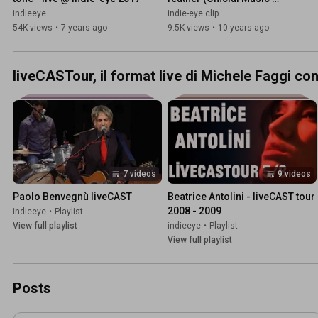
Video)
indieeye
indie-eye clip
54K views
•
7 years ago
9.5K views
•
10 years ago
liveCASTour, il format live di Michele Faggi co
7 videos
9 videos
Paolo Benvegnù liveCAST
Beatrice Antolini - liveCAST tour 
2008 - 2009
indieeye
•
Playlist
View full playlist
indieeye
•
Playlist
View full playlist
Posts