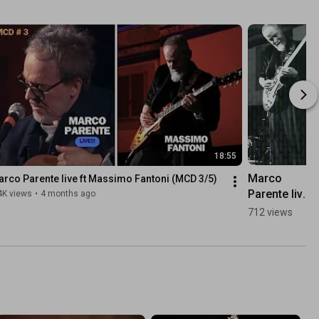
18:55
Marco 
rco Parente live ft Massimo Fantoni (MCD 3/5)
Parente live - 
4K views
•
4 months ago
MCD 03 - il 
712 views
trailer