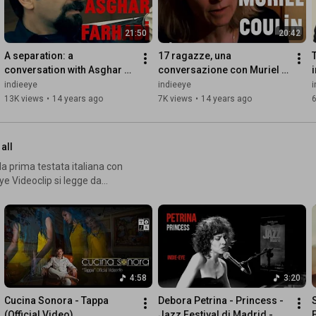
21:50
20:42
A separation: a 
17 ragazze, una 
conversation with Asghar 
conversazione con Muriel 
Faradhi e Babak Karimi
Coulin
indieeye
indieeye
i
13K views
•
14 years ago
7K views
•
14 years ago
6
 all
ye Videoclip si legge da
4:58
3:20
Cucina Sonora - Tappa 
Debora Petrina - Princess - 
(Official Video)
Jazz Festival di Madrid - 