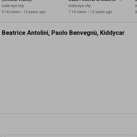
esclusiva lancio indie-eye
indie-eye clip
indie-eye clip
i
9.1K views
•
10 years ago
7.1K views
•
12 years ago
6
n Beatrice Antolini, Paolo Benvegnù, Kiddycar