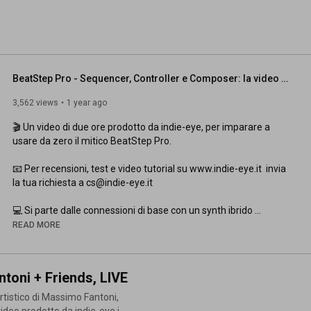
BeatStep Pro - Sequencer, Controller e Composer: la video guida completa
3,562 views
1 year ago
🎬 Un video di due ore prodotto da indie-eye, per imparare a 
usare da zero il mitico BeatStep Pro. 

📧 Per recensioni, test e video tutorial su www.indie-eye.it  invia 
la tua richiesta a cs@indie-eye.it 

💻 Si parte dalle connessioni di base con un synth ibrido 
analogico (Microfreak), una scheda audio (Minifuse II) un Synth 
READ MORE
VTS (gestito da Ableton Live 12 attraverso Analog Lab V, 
entrambi i software forniti insieme al dispositivo) e un Drumkit 
ottenuto dalle librerie Drums di Ableton Live Lite.

oni + Friends, LIVE
🎛️ Il video vi guida attraverso tutte le funzioni, dalle connessioni 
tistico di Massimo Fantoni,
di base, le configurazioni di sistema e l’utilizzo del dispositivo 
ideo prodotto da indie-eye.it