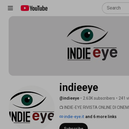
indieeye
@indieeye
•
2.63K subscribers
•
241 v
📺 INDIE-EYE RIVISTA ONLINE DI CINE
Questo è il canale YOUTUBE UFFICIALE
indie-eye.it
and 6 more links
Subscribe