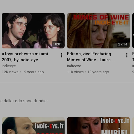
📧 Per recensioni, test e video tutorial su www.indie-eye.it  invia 
la tua richiesta a cs@indie-eye.it
10:01
27:14
a toys orchestra mi ami 
Edison, vive! Featuring: 
2007,  by indie-eye
Mimes of Wine - Laura 
Loriga alla libreria Edison di 
indieeye
indieeye
i
Firenze
12K views
•
19 years ago
11K views
•
13 years ago
9
e dalla redazione di Indie-