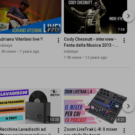
7:13
7:58
driano Viterbini live !!
Cody Chesnutt - interview - 
Festa della Musica 2013 - 
ndieeye
Chianciano Terme
.3K views
•
7 years ago
indieeye
1.9K views
•
12 years ago
13:25
4:21
Macchina Lavadischi ad 
Zoom LiveTrak L-8: Il mixer 