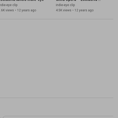
lancio Indie-eye
ndie-eye clip
indie-eye clip
.6K views
•
12 years ago
4.5K views
•
12 years ago