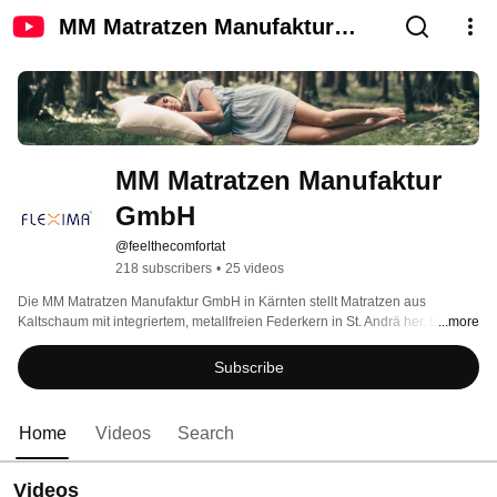
MM Matratzen Manufaktur
GmbH
MM Matratzen Manufaktur 
GmbH
@feelthecomfortat
218 subscribers
•
25 videos
Die MM Matratzen Manufaktur GmbH in Kärnten stellt Matratzen aus 
Kaltschaum mit integriertem, metallfreien Federkern in St. Andrä her. Diese 
...more
Kombination ermöglicht einerseits ein angenehmes, ergonomisches und 
dadurch gesundes Liegen und andererseits wird die optimale Entlüftung 
Subscribe
dieser Matratze gewährleistet. 
Home
Videos
Search
Videos