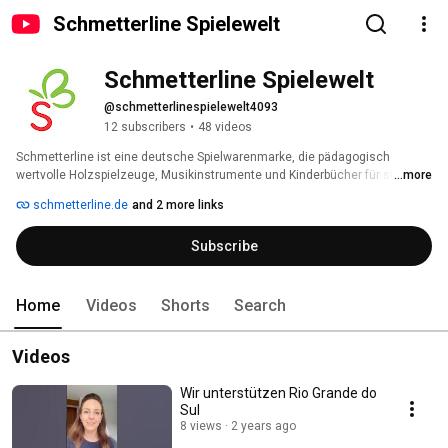
Schmetterline Spielewelt
Schmetterline Spielewelt
@schmetterlinespielewelt4093
12 subscribers
•
48 videos
Schmetterline ist eine deutsche Spielwarenmarke, die pädagogisch 
wertvolle Holzspielzeuge, Musikinstrumente und Kinderbücher für starke 
...more
und glückliche Kinder bietet. Wir stehen für Qualität, natürliche Materialien 
schmetterline.de
and 2 more links
und Spaß am Lernen! 
Subscribe
Home
Videos
Shorts
Search
Videos
Wir unterstützen Rio Grande do
Sul
8 views
2 years ago