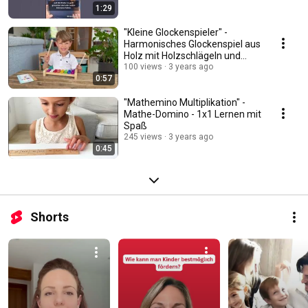
1:29
"Kleine Glockenspieler" -
Harmonisches Glockenspiel aus
Holz mit Holzschlägeln und
Notenheft
100 views
3 years ago
0:57
"Mathemino Multiplikation" -
Mathe-Domino - 1x1 Lernen mit
Spaß
245 views
3 years ago
0:45
Shorts