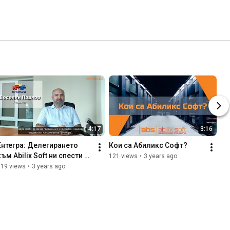
4:17
3:16
Ентегра: Делегирането 
Кои са Абиликс Софт?
към Abilix Soft ни спести 
121 views
•
3 years ago
много  фирмени ресурси
119 views
•
3 years ago