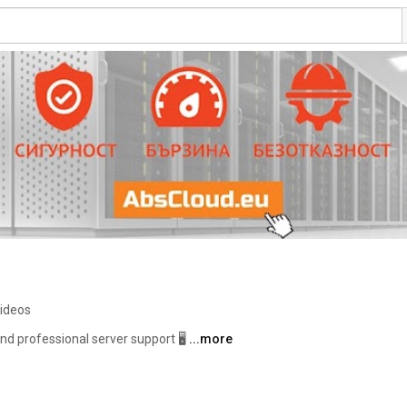
videos
nd professional server support 🖥 
...more