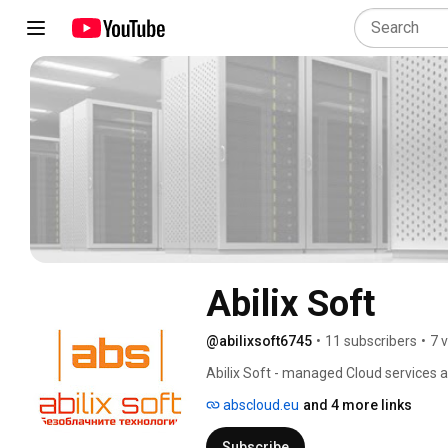
Abilix Soft
@abilixsoft6745
•
11 subscribers
•
7 
Abilix Soft - managed Cloud services a
abscloud.eu
and 4 more links
Subscribe