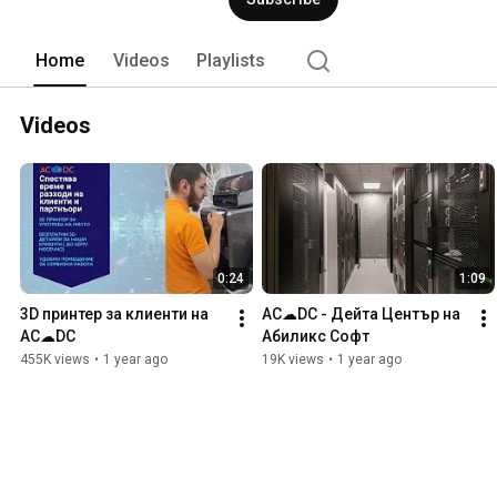
Home
Videos
Playlists
Videos
0:24
1:09
3D принтер за клиенти на 
АС☁DС - Дейта Център на 
АС☁DС
Абиликс Софт
455K views
•
1 year ago
19K views
•
1 year ago