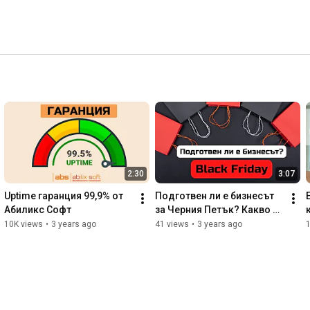
2:30
3:07
Uptime гаранция 99,9% от 
Подготвен ли е бизнесът 
Абиликс Софт
за Черния Петък? Какво е 
важно да знаете?
10K views
•
3 years ago
41 views
•
3 years ago