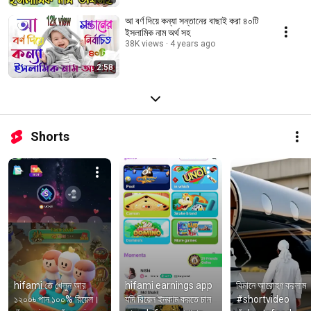
আ বর্ণ দিয়ে কন্যা সন্তানের বাছাই করা ৪০টি
ইসলামিক নাম অর্থ সহ
38K views
4 years ago
2:58
Shorts
hifami তে খেলুন আর 
hifami earnings app 
বিমানে আরোহণ করলাম 
১২০০৳ পান ১০০% রিয়েল। 
যদি রিয়েল ইনকাম করতে চান 
#shortvideo 