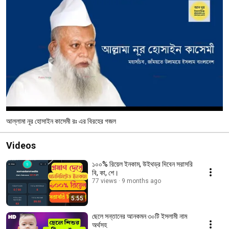
আল্লামা নূর হোসাইন কাসেমী রঃ এর বিরহের গজল
Videos
১০০% রিয়েল ইনকাম, উইথড্র দিবেন সরাসরি
বি, কা, শে।
77 views
9 months ago
5:55
ছেলে সন্তানের আনকমন ৩০টি ইসলামী নাম
অর্থসহ