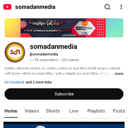
somadanmedia
somadanmedia
@somadanmedia
1.17K subscribers
•
203 videos
ইসলামিক মোটিভেশনাল আলোচনা এবং  মাসয়ালা ও মাসায়েল সহ আরো বিভিন্ন ইসলামী আলোচনা ও পর্যালচনার 
একটি বিশ্বস্ত প্লাটফর্ম হলো সমাধান মিডিয়া। আপনি ও সাবস্ক্রাইব করে সমাধান মিডিয়ার পাশে থাকুন। 
...more
Facebook
and 2 more links
Subscribe
Home
Videos
Shorts
Live
Playlists
Posts