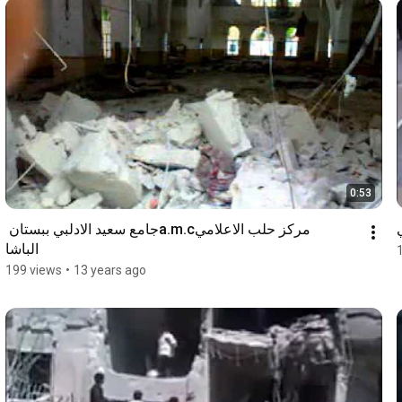
0:53
مركز حلب الاعلاميa.m.cجامع سعيد الادلبي ببستان 
الباشا
199 views
•
13 years ago