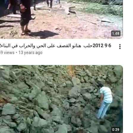
1:48
6 9 2012حلب  هنانو القصف على الحي والخراب في البناء2
59 views
•
13 years ago
0:29