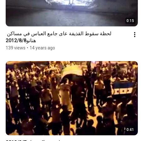
0:15
لحظة سقوط القذيفة عاى جامع العباس في مساكن 
هنانو2012/8/8
139 views
•
14 years ago
0:41