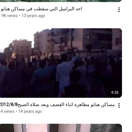
احد البراميل التي سقطت في مساكن هنانو1
1.9K views
•
13 years ago
0:25
مساكن هنانو مظاهرة اثناء القصف وبعد صلاة الصبح2012/8/8
44 views
•
14 years ago