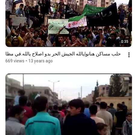
0:35
حلب مساكن هنانو|يالله الجيش الحر بدو اصلاح يالله.في مظا
669 views
•
13 years ago