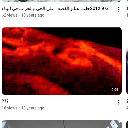
6 9 2012حلب  هنانو القصف على الحي والخراب في البناء
62 views
•
13 years ago
0:06
???
16 views
•
13 years ago