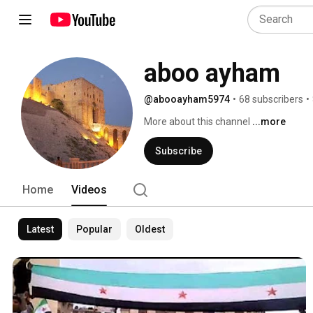
aboo ayham
@abooayham5974
•
68 subscribers
•
More about this channel
...more
Subscribe
Home
Videos
Latest
Popular
Oldest