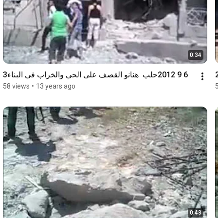
0:34
6 9 2012حلب  هنانو القصف على الحي والخراب في البناء3
58 views
•
13 years ago
0:43