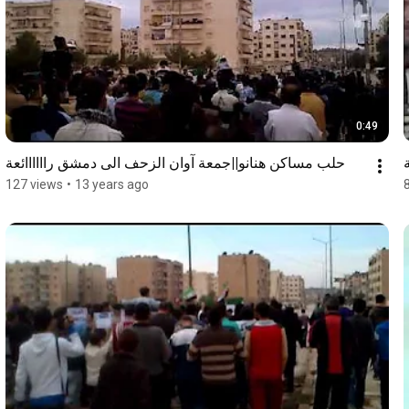
0:49
حلب مساكن هنانو||جمعة آوان الزحف الى دمشق راااااائعة
127 views
•
13 years ago