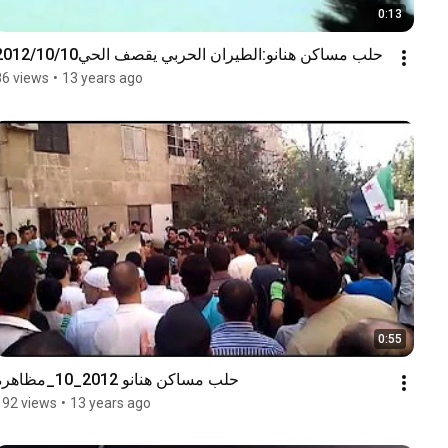
0:13
حلب مساكن هنانو:الطيران الحربي يقصف الحي2012/10/10
86 views
•
13 years ago
0:55
حلب مساكن هنانو 2012_10_مظاهرة
192 views
•
13 years ago