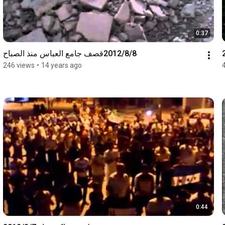
0:37
2012/8/8قصف جامع العباس منذ الصباح
246 views
•
14 years ago
0:44