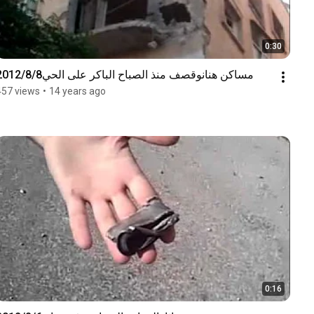
0:30
مساكن هنانوقصف منذ الصباح الباكر على الحي2012/8/8
457 views
•
14 years ago
0:16