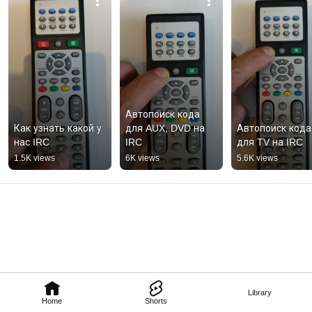
Автопоиск кода 
Как узнать какой у 
для AUX, DVD на 
Автопоиск кода 
нас IRC
IRC
для TV на IRC
1.5K views
6K views
5.6K views
Library
Home
Shorts