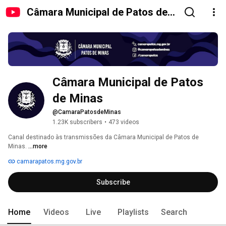
Câmara Municipal de Patos de
Minas
Câmara Municipal de Patos 
de Minas
@CamaraPatosdeMinas
1.23K subscribers
•
473 videos
Canal destinado às transmissões da Câmara Municipal de Patos de 
Minas. 
...more
camarapatos.mg.gov.br
Subscribe
Home
Videos
Live
Playlists
Search