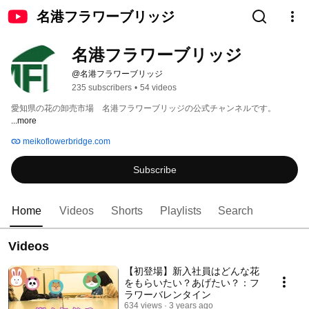
名港フラワーブリッジ
名港フラワーブリッジ
@名港フラワーブリッジ
235 subscribers
•
54 videos
愛知県の花の卸売市場　名港フラワーブリッジの公式チャンネルです。 
...more
meikoflowerbridge.com
Subscribe
Home
Videos
Shorts
Playlists
Search
Videos
【初登場】新入社員はどんな花
をもらいたい？あげたい？：フ
ラワーバレンタイン
634 views
3 years ago