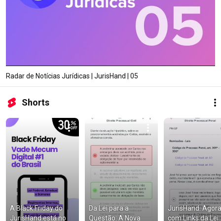
Radar de Notícias Jurídicas | JurisHand | 05
Shorts
A Black Friday do 
Da Lei para a 
JurisHand: Agora
JurisHand está no 
Questão: A Nova 
com Links da Lei 