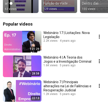
ar! ⚫️
Função do Vade 
Dentro das 
Mecum JurisHand
Questões! 🔗
63 views
129 views
166 views
Popular videos
Webinário 17 | Licitações: Nova
Legislação
2.2K views
4 years ago
21:29
Webinário 4 | A Teoria dos
Jogos e a Investigação Criminal
1.6K views
5 years ago
28:58
Webinário 7 | Principais
alterações na Lei de Falências e
Recuperação Judicial
1.2K views
5 years ago
22:13