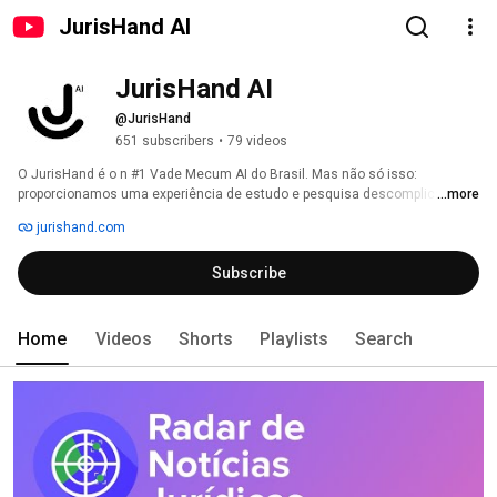
JurisHand AI
JurisHand AI
@JurisHand
651 subscribers
•
79 videos
O JurisHand é o n #1 Vade Mecum AI do Brasil. Mas não só isso: 
proporcionamos uma experiência de estudo e pesquisa descomplicada e 
...more
acessível. 
jurishand.com
Subscribe
Home
Videos
Shorts
Playlists
Search