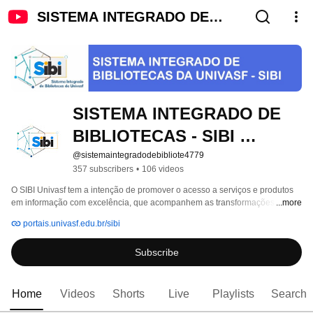
SISTEMA INTEGRADO DE
BIBLIOTECAS - SIBI UNIVASF
SISTEMA INTEGRADO DE 
BIBLIOTECAS - SIBI 
UNIVASF
@sistemaintegradodebibliote4779
357 subscribers
•
106 videos
O SIBI Univasf tem a intenção de promover o acesso a serviços e produtos 
em informação com excelência, que acompanhem as transformações 
...more
tecnológicas, sociais e culturais, para atender as necessidades e 
portais.univasf.edu.br/sibi
expectativas de seus usuários. 
Subscribe
Home
Videos
Shorts
Live
Playlists
Search